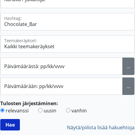
Hashtag:
Teemakeräykset:
Päivämäärästä: pp/kk/vvvv
...
Päivämäärään: pp/kk/vvvv
...
Tulosten järjestäminen:
relevanssi
uusin
vanhin
Näytä/piilota lisää hakuehtoja