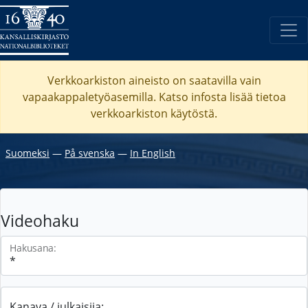
Verkkoarkiston aineisto on saatavilla vain
vapaakappaletyöasemilla. Katso
infosta
lisää tietoa
verkkoarkiston käytöstä.
Suomeksi
―
På svenska
―
In English
Videohaku
Hakusana:
Kanava / julkaisija: