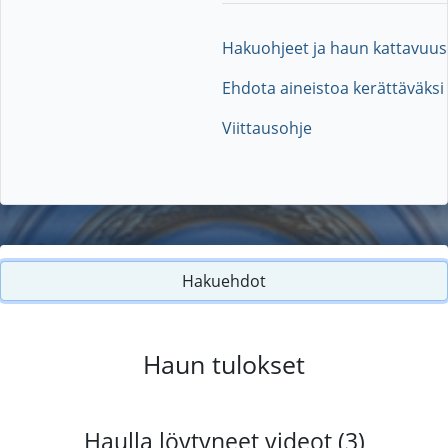
Hakuohjeet ja haun kattavuus
Ehdota aineistoa kerättäväksi
Viittausohje
Hakuehdot
Haun tulokset
Haulla löytyneet videot (3)