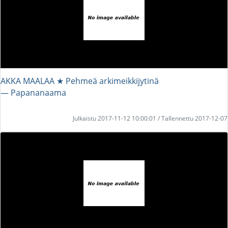
AKKA MAALAA ★ Pehmeä arkimeikkijytinä
― Papananaama
Julkaistu 2017-11-12 10:00:01 / Tallennettu 2017-12-07