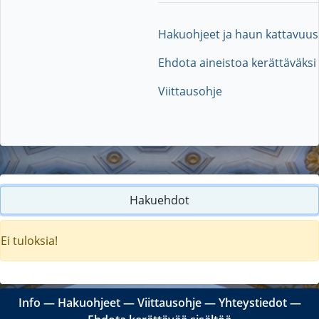
Hakuohjeet ja haun kattavuus
Ehdota aineistoa kerättäväksi
Viittausohje
Hakuehdot
Ei tuloksia!
Info
―
Hakuohjeet
―
Viittausohje
―
Yhteystiedot
―