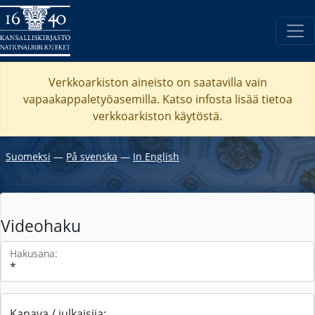
Verkkoarkiston aineisto on saatavilla vain
vapaakappaletyöasemilla. Katso
infosta
lisää tietoa
verkkoarkiston käytöstä.
Suomeksi
―
På svenska
―
In English
Videohaku
Hakusana:
Kanava / julkaisija: