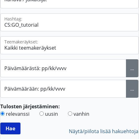
Hashtag:
Teemakeräykset:
Päivämäärästä: pp/kk/vvvv
...
Päivämäärään: pp/kk/vvvv
...
Tulosten järjestäminen:
relevanssi
uusin
vanhin
Näytä/piilota lisää hakuehtoja