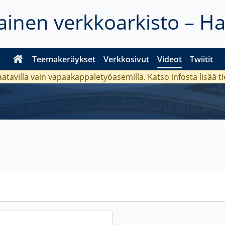
inen verkkoarkisto – H
Teemakeräykset
Verkkosivut
Videot
Twiitit
aatavilla vain vapaakappaletyöasemilla. Katso
infosta
lisää t