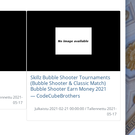
Skillz Bubble Shooter Tournaments
(Bubble Shooter & Classic Match)
Bubble Shooter Earn Money 2021
― CodeCubeBrothers
lennettu 2021-
05-17
Julkaistu 2021-02-21 00:00:00 / Tallennettu 2021-
05-17