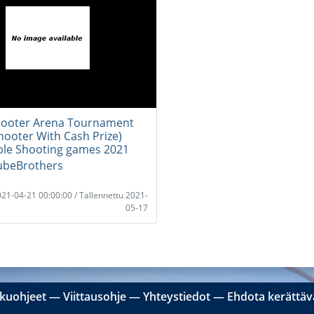
hooter Arena Tournament
hooter With Cash Prize)
bble Shooting games 2021
beBrothers
2021-04-21 00:00:00 / Tallennettu 2021-
05-17
kuohjeet
―
Viittausohje
―
Yhteystiedot
―
Ehdota kerättävä