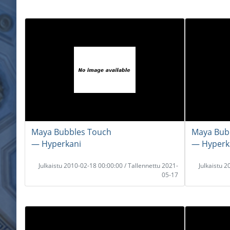
Maya Bubbles Touch
Maya Bub
― Hyperkani
― Hyperk
Julkaistu 2010-02-18 00:00:00 / Tallennettu 2021-
Julkaistu 
05-17