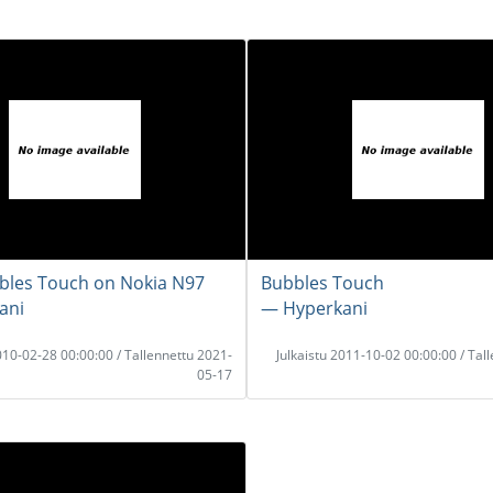
bles Touch on Nokia N97
Bubbles Touch
ani
― Hyperkani
2010-02-28 00:00:00 / Tallennettu 2021-
Julkaistu 2011-10-02 00:00:00 / Tal
05-17