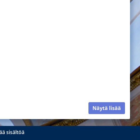
Näytä lisää
ä sisältöä