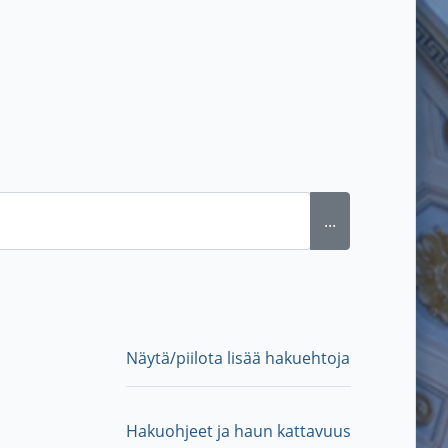
...
Näytä/piilota lisää hakuehtoja
Hakuohjeet ja haun kattavuus