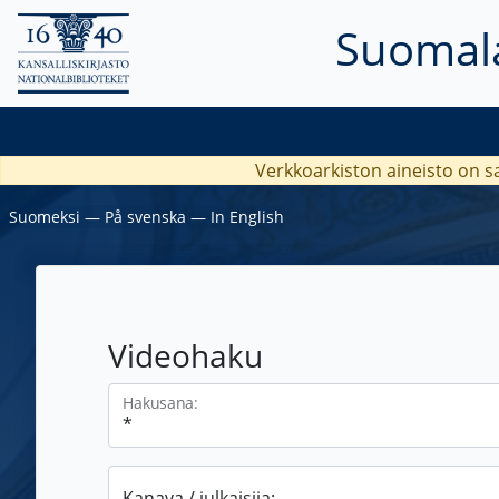
Suomala
Verkkoarkiston aineisto on s
Suomeksi
―
På svenska
―
In English
Videohaku
Hakusana:
Kanava / julkaisija: