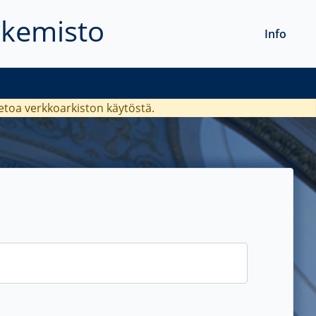
akemisto
Info
ietoa verkkoarkiston käytöstä.