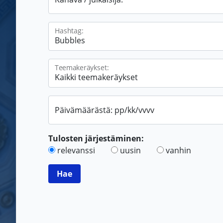
Hashtag:
Teemakeräykset:
Päivämäärästä: pp/kk/vvvv
Tulosten järjestäminen:
relevanssi
uusin
vanhin