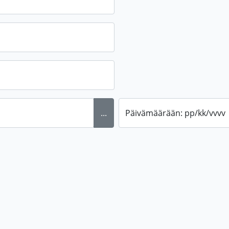
...
Päivämäärään: pp/kk/vvvv