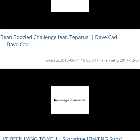
Bean Boozled Challenge feat. Tepatus! | Dave Cad
― Dave Cad
Julkaistu 2016-08-11 10:00:04 / Tallennettu 2017-12-07
I'VE BEEN LYING TO YOU | Storytime [FIN/ENG Subs]