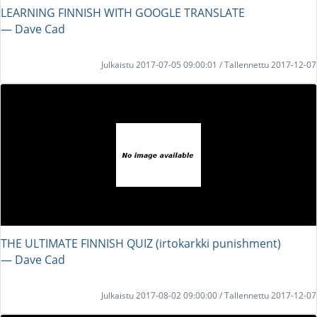
LEARNING FINNISH WITH GOOGLE TRANSLATE
― Dave Cad
Julkaistu 2017-07-05 09:00:01 / Tallennettu 2017-12-07
THE ULTIMATE FINNISH QUIZ (irtokarkki punishment)
― Dave Cad
Julkaistu 2017-08-02 09:00:00 / Tallennettu 2017-12-07