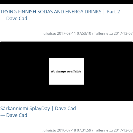
TRYING FINNISH SODAS AND ENERGY DRINKS | Part 2
― Dave Cad
Julkaistu 2017-08-11 07:53:10 / Tallennettu 2017-12-07
Särkänniemi SplayDay | Dave Cad
― Dave Cad
Julkaistu 2016-07-18 07:31:59 / Tallennettu 2017-12-07