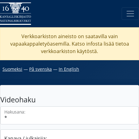
Verkkoarkiston aineisto on saatavilla vain
vapaakappaletyöasemilla. Katso
infosta
lisää tietoa
verkkoarkiston käytöstä.
Suomeksi
―
På svenska
―
In English
Videohaku
Hakusana:
Kanava / julkaisija: