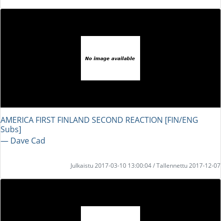
AMERICA FIRST FINLAND SECOND REACTION [FIN/ENG
Subs]
― Dave Cad
Julkaistu 2017-03-10 13:00:04 / Tallennettu 2017-12-07