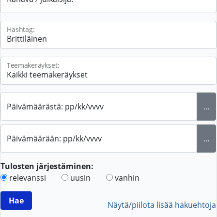
Hashtag:
Teemakeräykset:
Päivämäärästä: pp/kk/vvvv
...
Päivämäärään: pp/kk/vvvv
...
Tulosten järjestäminen:
relevanssi
uusin
vanhin
Näytä/piilota lisää hakuehtoja