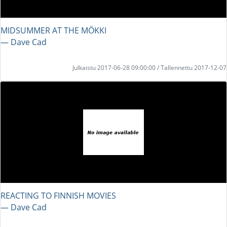
MIDSUMMER AT THE MÖKKI
― Dave Cad
Julkaistu 2017-06-28 09:00:00 / Tallennettu 2017-12-07
REACTING TO FINNISH MOVIES
― Dave Cad