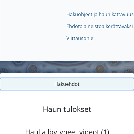
Hakuohjeet ja haun kattavuus
Ehdota aineistoa kerättäväksi
Viittausohje
Hakuehdot
Haun tulokset
Haulla löytyneet videot (1)