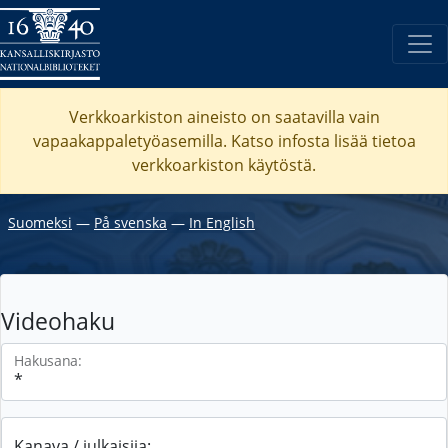
Verkkoarkiston aineisto on saatavilla vain
vapaakappaletyöasemilla. Katso
infosta
lisää tietoa
verkkoarkiston käytöstä.
Suomeksi
―
På svenska
―
In English
Videohaku
Hakusana:
Kanava / julkaisija: