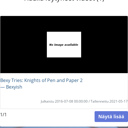
Bexy Tries: Knights of Pen and Paper 2
― Bexyish
Julkaistu 2016-07-08 00:00:00 / Tallennettu 2021-05-17
1/1
Näytä lisää