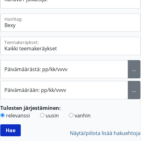
Hashtag:
Teemakeräykset:
Päivämäärästä: pp/kk/vvvv
...
Päivämäärään: pp/kk/vvvv
...
Tulosten järjestäminen:
relevanssi
uusin
vanhin
Näytä/piilota lisää hakuehtoja