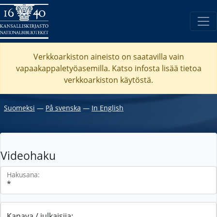
Verkkoarkiston aineisto on saatavilla vain
vapaakappaletyöasemilla. Katso
infosta
lisää tietoa
verkkoarkiston käytöstä.
Suomeksi
―
På svenska
―
In English
Videohaku
Hakusana:
Kanava / julkaisija: