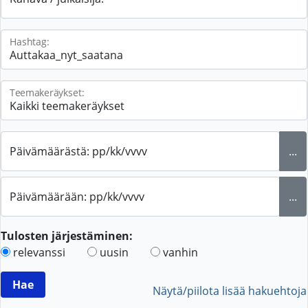
Hashtag:
Teemakeräykset:
Päivämäärästä: pp/kk/vvvv
...
Päivämäärään: pp/kk/vvvv
...
Tulosten järjestäminen:
relevanssi
uusin
vanhin
Näytä/piilota lisää hakuehtoja