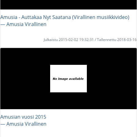
Amusia - Auttakaa Nyt Saatana (Virallinen musiikkivideo)
― Amusia Virallinen
Julkaistu 2015-02-02 19:32:31 / Tallennettu 2018-03-16
Amusian vuosi 2015
― Amusia Virallinen