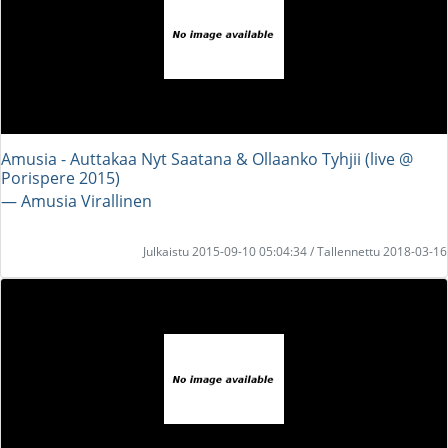
Amusia - Auttakaa Nyt Saatana & Ollaanko Tyhjii (live @
Porispere 2015)
― Amusia Virallinen
Julkaistu 2015-09-10 05:04:34 / Tallennettu 2018-03-16