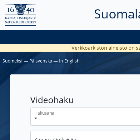
Suomala
Verkkoarkiston aineisto on s
Suomeksi
―
På svenska
―
In English
Videohaku
Hakusana:
Kanava / julkaisija: