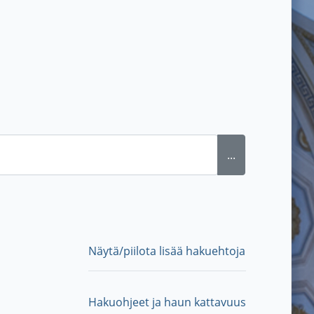
...
Näytä/piilota lisää hakuehtoja
Hakuohjeet ja haun kattavuus