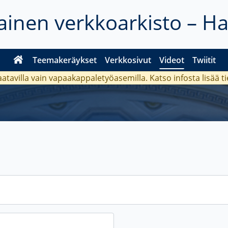
inen verkkoarkisto – H
Teemakeräykset
Verkkosivut
Videot
Twiitit
aatavilla vain vapaakappaletyöasemilla. Katso
infosta
lisää t