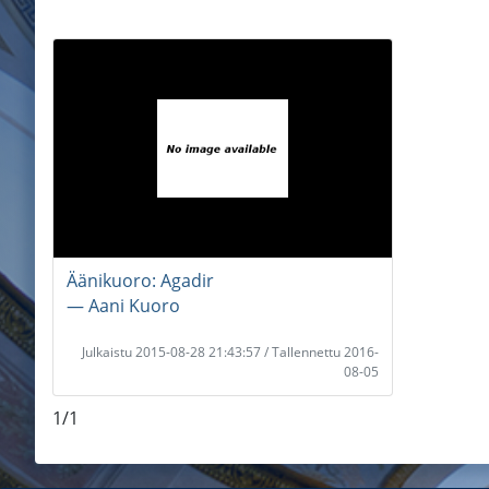
Äänikuoro: Agadir
― Aani Kuoro
Julkaistu 2015-08-28 21:43:57 / Tallennettu 2016-
08-05
1/1