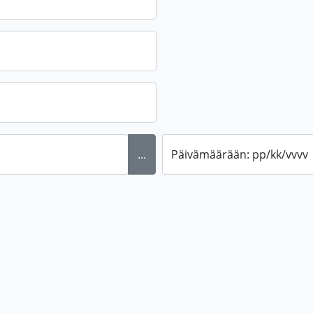
...
Päivämäärään: pp/kk/vvvv