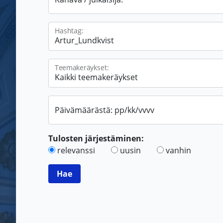
Hashtag:
Teemakeräykset:
Päivämäärästä: pp/kk/vvvv
Tulosten järjestäminen:
relevanssi
uusin
vanhin