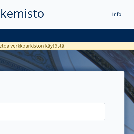
akemisto
Info
ietoa verkkoarkiston käytöstä.