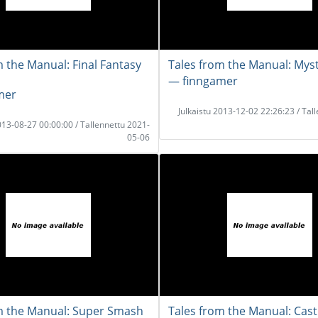
m the Manual: Final Fantasy
Tales from the Manual: Mys
― finngamer
mer
Julkaistu 2013-12-02 22:26:23 / Tal
2013-08-27 00:00:00 / Tallennettu 2021-
05-06
m the Manual: Super Smash
Tales from the Manual: Cast