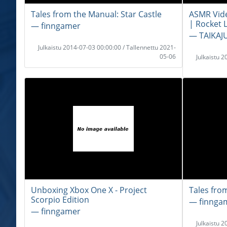
Tales from the Manual: Star Castle
ASMR Video
| Rocket 
― finngamer
― TAIKA
Julkaistu 2014-07-03 00:00:00 / Tallennettu 2021-
05-06
Julkaistu 
Unboxing Xbox One X - Project
Tales fro
Scorpio Edition
― finnga
― finngamer
Julkaistu 