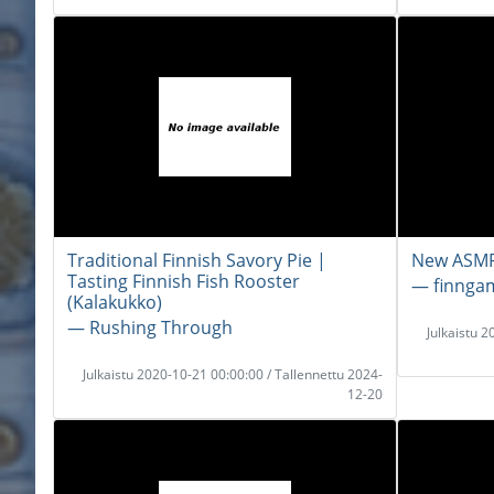
Traditional Finnish Savory Pie |
New ASMR
Tasting Finnish Fish Rooster
― finng
(Kalakukko)
― Rushing Through
Julkaistu 
Julkaistu 2020-10-21 00:00:00 / Tallennettu 2024-
12-20