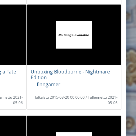
 a Fate
Unboxing Bloodborne - Nightmare
Edition
― finngamer
lennettu 2021-
Julkaistu 2015-03-20 00:00:00 / Tallennettu 2021-
05-06
05-06