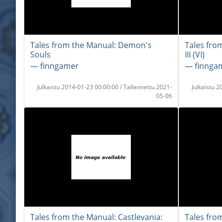
Tales from the Manual: Demon's
Tales fro
Souls
III (VI)
― finngamer
― finnga
Julkaistu 2014-01-23 00:00:00 / Tallennettu 2021-
Julkaistu 
05-06
Tales from the Manual: Castlevania:
Tales fro