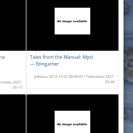
na
Tales from the Manual: Myst
― finngamer
Julkaistu 2013-12-02 00:00:00 / Tallennettu 2021-
05-06
lennettu 2021-
05-17