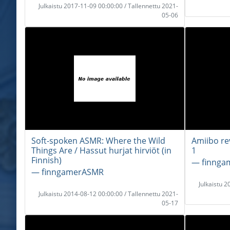
Julkaistu 2017-11-09 00:00:00 / Tallennettu 2021-
05-06
Soft-spoken ASMR: Where the Wild
Amiibo re
Things Are / Hassut hurjat hirviöt (in
1
Finnish)
― finnga
― finngamerASMR
Julkaistu 
Julkaistu 2014-08-12 00:00:00 / Tallennettu 2021-
05-17