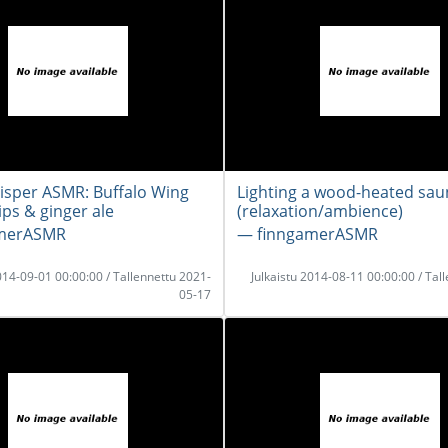
isper ASMR: Buffalo Wing
Lighting a wood-heated sau
ips & ginger ale
(relaxation/ambience)
amerASMR
― finngamerASMR
2014-09-01 00:00:00 / Tallennettu 2021-
Julkaistu 2014-08-11 00:00:00 / Tal
05-17