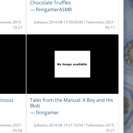
Chocolate Truffles
― finngamerASMR
lennettu 2015-
Julkaistu 2014-08-13 00:00:00 / Tallennettu 2021-
10-27
05-17
lossus
Tales from the Manual: A Boy and His
Blob
― finngamer
lennettu 2021-
Julkaistu 2014-06-19 21:10:54 / Tallennettu 2015-
05-06
10-27