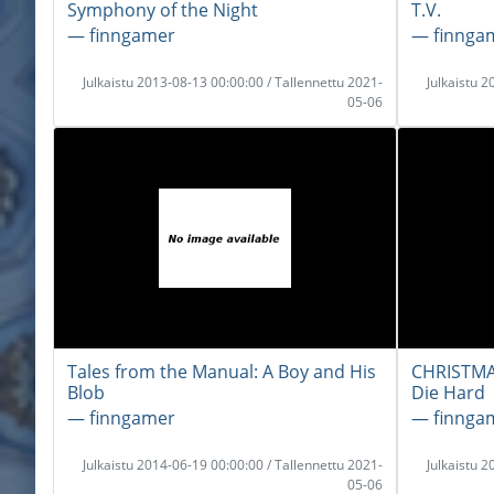
Symphony of the Night
T.V.
― finngamer
― finnga
Julkaistu 2013-08-13 00:00:00 / Tallennettu 2021-
Julkaistu 
05-06
Tales from the Manual: A Boy and His
CHRISTMAS
Blob
Die Hard
― finngamer
― finnga
Julkaistu 2014-06-19 00:00:00 / Tallennettu 2021-
Julkaistu 
05-06