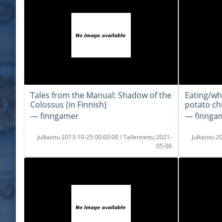
Tales from the Manual: Shadow of the
Eating/wh
Colossus (in Finnish)
potato ch
― finngamer
― finng
Julkaistu 2013-10-25 00:00:00 / Tallennettu 2021-
Julkaistu 
05-06