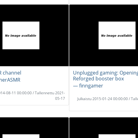
 channel
Unplugged gaming: Opening
Reforged booster box
amerASMR
― finngamer
2014-08-11 00:00:00 / Tallennettu 2021-
05-17
Julkaistu 2015-01-24 00:00:00 / Tal