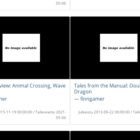
05-06
view: Animal Crossing, Wave
Tales from the Manual: Dou
Dragon
mer
― finngamer
2015-11-19 00:00:00 / Tallennettu 2021-
Julkaistu 2013-09-22 00:00:00 / Tal
05-06