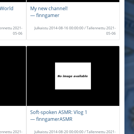
dWorld
My new channel!
― finngamer
lennettu 2021-
Julkaistu 2014-08-16 00:00:00 / Tallennettu 2021-
05-06
05-06
Soft-spoken ASMR: Vlog 1
― finngamerASMR
lennettu 2021-
Julkaistu 2014-08-20 00:00:00 / Tallennettu 2021-