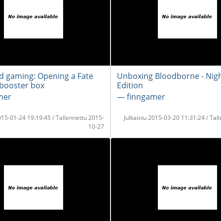
 gaming: Opening a Fate
Unboxing Bloodborne - Nig
booster box
Edition
mer
― finngamer
2015-01-24 19:19:45 / Tallennettu 2015-
Julkaistu 2015-03-20 11:31:24 / Tal
10-27