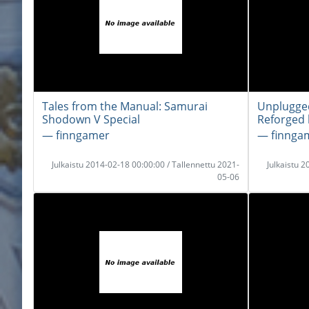
Tales from the Manual: Samurai
Unplugged
Shodown V Special
Reforged 
― finngamer
― finnga
Julkaistu 2014-02-18 00:00:00 / Tallennettu 2021-
Julkaistu 
05-06