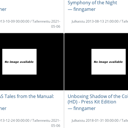
Symphony of the Night
mer
― finngamer
2013-10-09 00:00:00 / Tallennettu 2021-
Julkaistu 2013-08-13 21:00:00 / Tal
05-06
 Tales from the Manual:
Unboxing Shadow of the Co
(HD) - Press Kit Edition
mer
― finngamer
2013-12-24 00:00:00 / Tallennettu 2021-
Julkaistu 2018-01-31 00:00:00 / Tal
05-06