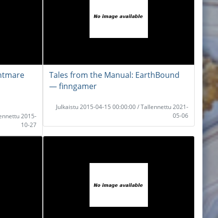
htmare
Tales from the Manual: EarthBound
― finngamer
Julkaistu 2015-04-15 00:00:00 / Tallennettu 2021-
05-06
lennettu 2015-
10-27