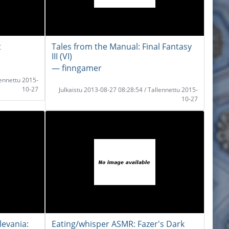
t
Tales from the Manual: Final Fantasy
III (VI)
― finngamer
lennettu 2015-
10-27
Julkaistu 2013-08-27 08:28:54 / Tallennettu 2015-
10-27
levania:
Eating/whisper ASMR: Fazer's Dark