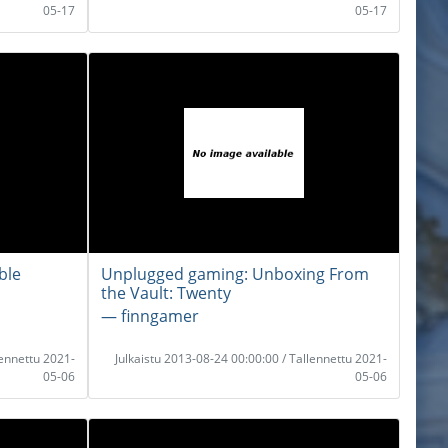
05-17
05-17
ble
Unplugged gaming: Unboxing From
the Vault: Twenty
― finngamer
lennettu 2021-
Julkaistu 2013-08-24 00:00:00 / Tallennettu 2021-
05-06
05-06