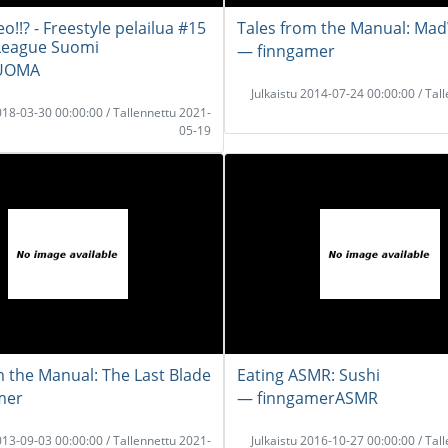
!!? - Freestyle pelailua #15
Tales from the Manual: Ma
League Suomi
― finngamer
JUOMA
Julkaistu 2014-07-24 00:00:00 / Tal
2018-03-30 00:00:00 / Tallennettu 2021-
05-19
m the Manual: The Last Blade
Eating ASMR: Sushi
mer
― finngamerASMR
2013-09-03 00:00:00 / Tallennettu 2021-
Julkaistu 2016-10-27 00:00:00 / Tal