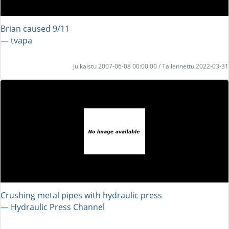
Brian caused 9/11
― tvapa
Julkaistu 2007-06-08 00:00:00 / Tallennettu 2022-03-31
Crushing metal pipes with hydraulic press
― Hydraulic Press Channel