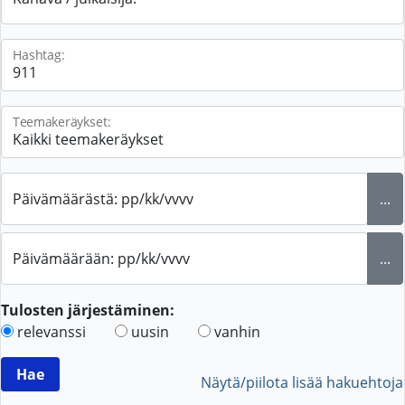
Hashtag:
Teemakeräykset:
Päivämäärästä: pp/kk/vvvv
...
Päivämäärään: pp/kk/vvvv
...
Tulosten järjestäminen:
relevanssi
uusin
vanhin
Näytä/piilota lisää hakuehtoja