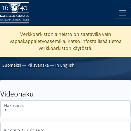
Verkkoarkiston aineisto on saatavilla vain
vapaakappaletyöasemilla. Katso
infosta
lisää tietoa
verkkoarkiston käytöstä.
Suomeksi
―
På svenska
―
In English
Videohaku
Hakusana:
Kanava / julkaisija: