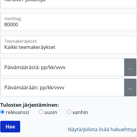
Hashtag:
Teemakeräykset:
Päivämäärästä: pp/kk/vvvv
...
Päivämäärään: pp/kk/vvvv
...
Tulosten järjestäminen:
relevanssi
uusin
vanhin
Näytä/piilota lisää hakuehtoja