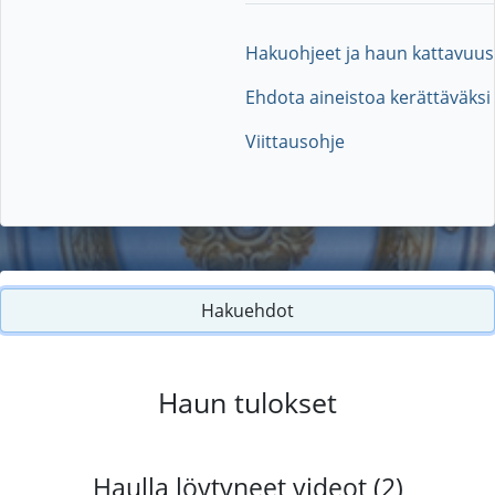
Hakuohjeet ja haun kattavuus
Ehdota aineistoa kerättäväksi
Viittausohje
Hakuehdot
Haun tulokset
Haulla löytyneet videot (2)