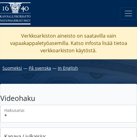
Verkkoarkiston aineisto on saatavilla vain
vapaakappaletyöasemilla. Katso
infosta
lisää tietoa
verkkoarkiston käytöstä.
Suomeksi
―
På svenska
―
In English
Videohaku
Hakusana:
Kanava / julkaisija: