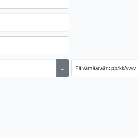
...
Päivämäärään: pp/kk/vvvv