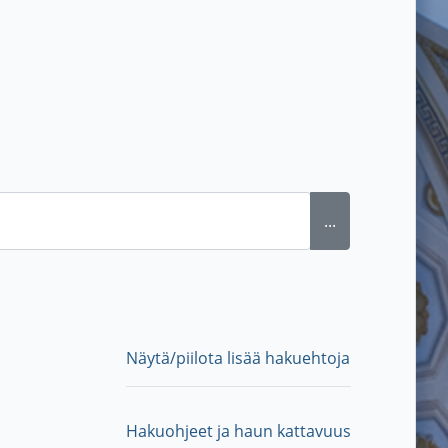
...
Näytä/piilota lisää hakuehtoja
Hakuohjeet ja haun kattavuus