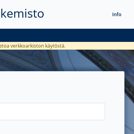
akemisto
Info
ietoa verkkoarkiston käytöstä.