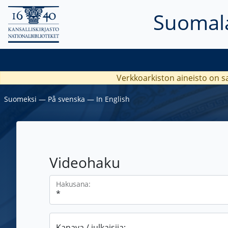
Suomala
Verkkoarkiston aineisto on s
Suomeksi
―
På svenska
―
In English
Videohaku
Hakusana:
Kanava / julkaisija: