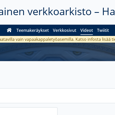
inen verkkoarkisto – H
Teemakeräykset
Verkkosivut
Videot
Twiitit
aatavilla vain vapaakappaletyöasemilla. Katso
infosta
lisää t