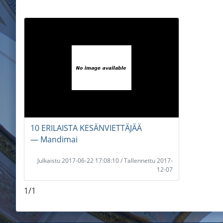
10 ERILAISTA KESÄNVIETTÄJÄÄ
― Mandimai
Julkaistu 2017-06-22 17:08:10 / Tallennettu 2017-
12-07
1/1