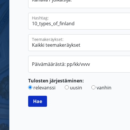
Hashtag:
Teemakeräykset:
Päivämäärästä: pp/kk/vvvv
Tulosten järjestäminen:
relevanssi
uusin
vanhin