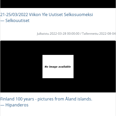
21-25/03/2022 Viikon Yle Uutiset Selkosuomeksi
― Selkouutiset
Julkaistu 2022-03-28 00:00:00 / Tallennettu 2022-08-04
Finland 100 years - pictures from Åland islands.
― Hipanderos