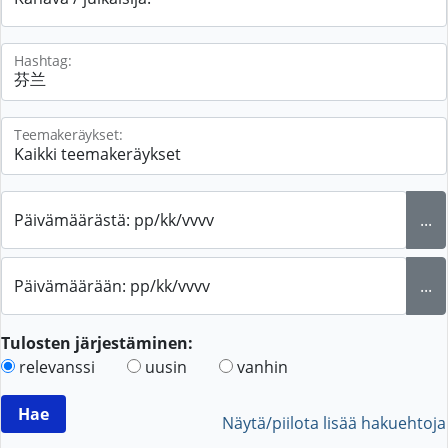
Hashtag:
Teemakeräykset:
Päivämäärästä: pp/kk/vvvv
...
Päivämäärään: pp/kk/vvvv
...
Tulosten järjestäminen:
relevanssi
uusin
vanhin
Näytä/piilota lisää hakuehtoja