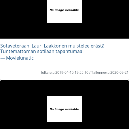
Sotaveteraani Lauri Laakkonen muistelee erästä
Tuntemattoman sotilaan tapahtumaa!
― Movielunatic
Julkaistu 2019-04-15 19:55:10 / Tallennettu 2020-09-21