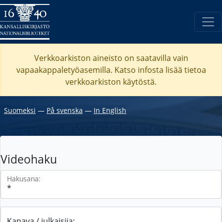
Verkkoarkiston aineisto on saatavilla vain
vapaakappaletyöasemilla. Katso
infosta
lisää tietoa
verkkoarkiston käytöstä.
Suomeksi
―
På svenska
―
In English
Videohaku
Hakusana:
Kanava / julkaisija: