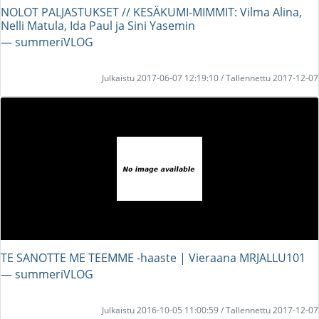
NOLOT PALJASTUKSET // KESÄKUMI-MIMMIT: Vilma Alina,
Nelli Matula, Ida Paul ja Sini Yasemin
― summeriVLOG
Julkaistu 2017-06-07 12:19:10 / Tallennettu 2017-12-07
TE SANOTTE ME TEEMME -haaste | Vieraana MRJALLU101
― summeriVLOG
Julkaistu 2016-10-05 11:00:59 / Tallennettu 2017-12-07