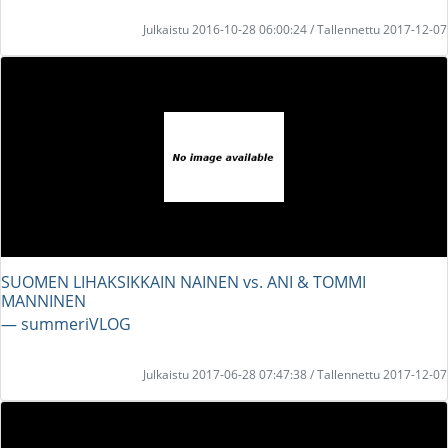
Julkaistu 2016-10-28 06:00:24 / Tallennettu 2017-12-07
SUOMEN LIHAKSIKKAIN NAINEN vs. ANI & TOMMI
MANNINEN
― summeriVLOG
Julkaistu 2017-06-28 07:47:38 / Tallennettu 2017-12-07