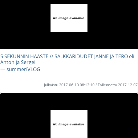
5 SEKUNNIN HAASTE // SALKKARIDUDET JANNE JA TERO eli
Anton ja Sergei
― summeriVLOG
Julkaistu 2017-06-10 08:12:10 / Tallennettu 2017-12-07