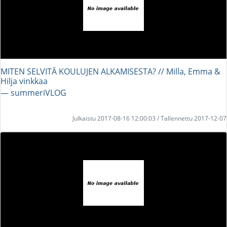
MITEN SELVITÄ KOULUJEN ALKAMISESTA? // Milla, Emma &
Hilja vinkkaa
― summeriVLOG
Julkaistu 2017-08-16 12:00:03 / Tallennettu 2017-12-07