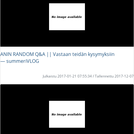
ANIN RANDOM Q&A || Vastaan teidän kysymyksiin
― summeriVLOG
Julkaistu 2017-01-21 07:55:34 / Tallennettu 2017-12-07