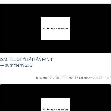
ISAC ELLIOT YLLÄTTÄÄ FANIT!
― summeriVLOG
Julkaistu 2017-06-13 13:26:26 / Tallennettu 2017-12-07