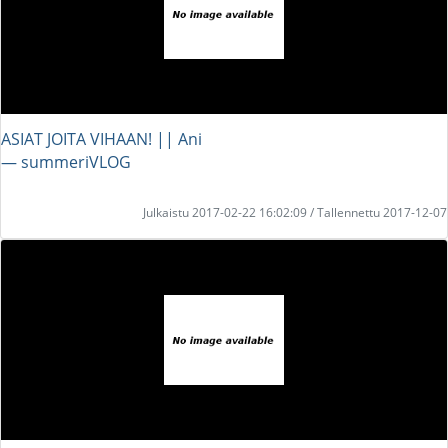
ASIAT JOITA VIHAAN! || Ani
― summeriVLOG
Julkaistu 2017-02-22 16:02:09 / Tallennettu 2017-12-07