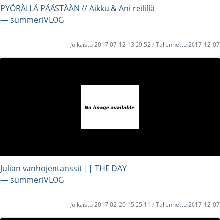
PYÖRÄLLÄ PÄÄSTÄÄN // Aikku & Ani reilillä
― summeriVLOG
Julkaistu 2017-07-12 13:29:52 / Tallennettu 2017-12-07
Julian vanhojentanssit || THE DAY
― summeriVLOG
Julkaistu 2017-02-20 15:25:11 / Tallennettu 2017-12-07