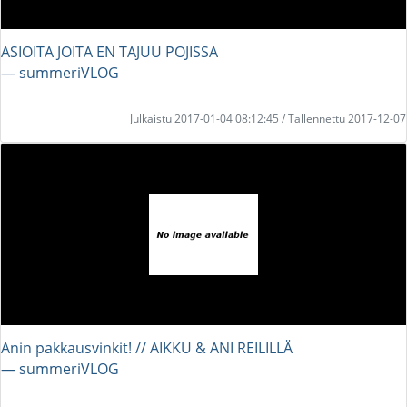
ASIOITA JOITA EN TAJUU POJISSA
― summeriVLOG
Julkaistu 2017-01-04 08:12:45 / Tallennettu 2017-12-07
Anin pakkausvinkit! // AIKKU & ANI REILILLÄ
― summeriVLOG