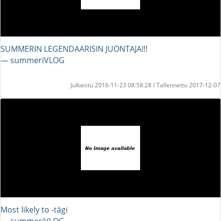
SUMMERIN LEGENDAARISIN JUONTAJA!!!
― summeriVLOG
Julkaistu 2016-11-23 08:58:28 / Tallennettu 2017-12-07
Most likely to -tägi
― summeriVLOG