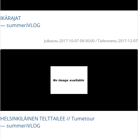
IKÄRAJAT
― summeriVLOG
Julkaistu 2017-10-07 09:30:00 / Tallennettu 2017-12-07
HELSINKILÄINEN TELTTAILEE // Tumetour
― summeriVLOG