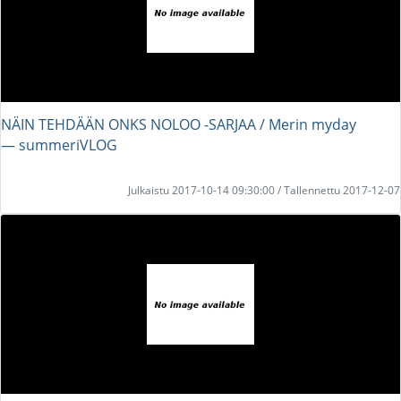
NÄIN TEHDÄÄN ONKS NOLOO -SARJAA / Merin myday
― summeriVLOG
Julkaistu 2017-10-14 09:30:00 / Tallennettu 2017-12-07