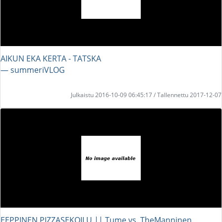
AIKUN EKA KERTA - TATSKA
― summeriVLOG
Julkaistu 2016-10-09 06:45:17 / Tallennettu 2017-12-07
EEPPINEN PIZZASEKOILU || Tume vs. TheManninen