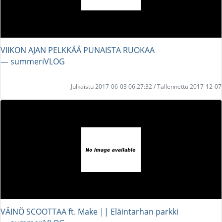
VIIKON AJAN PELKKÄÄ PUNAISTA RUOKAA
― summeriVLOG
Julkaistu 2017-06-03 06:27:32 / Tallennettu 2017-12-07
VÄINÖ SCOOTTAA ft. Make || Eläintarhan parkki