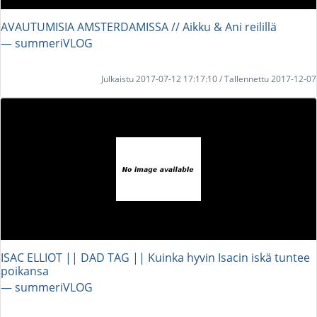
AVAUTUMISIA AMSTERDAMISSA // Aikku & Ani reilillä
― summeriVLOG
Julkaistu 2017-07-12 17:17:10 / Tallennettu 2017-12-07
ISAC ELLIOT || DAD TAG || Kuinka hyvin Isacin iskä tuntee
poikansa
― summeriVLOG