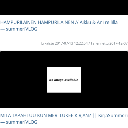
HAMPURILAINEN HAMPURILAINEN // Aikku & Ani reilillä
― summeriVLOG
Julkaistu 2017-07-13 12:22:54 / Tallennettu 2017-12-07
MITÄ TAPAHTUU KUN MERI LUKEE KIRJAN? || KirjaSummeri
― summeriVLOG