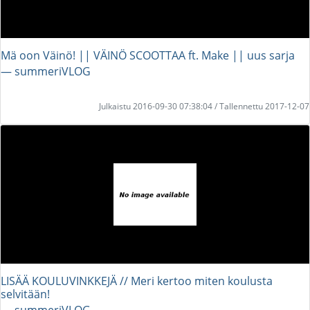
Mä oon Väinö! || VÄINÖ SCOOTTAA ft. Make || uus sarja
― summeriVLOG
Julkaistu 2016-09-30 07:38:04 / Tallennettu 2017-12-07
LISÄÄ KOULUVINKKEJÄ // Meri kertoo miten koulusta
selvitään!
― summeriVLOG