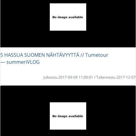
5 HASSUA SUOMEN NÄHTÄVYYTTÄ // Tumetour
― summeriVLOG
Julkaistu 2017-09-09 11:00:01 / Tallennettu 2017-12-07