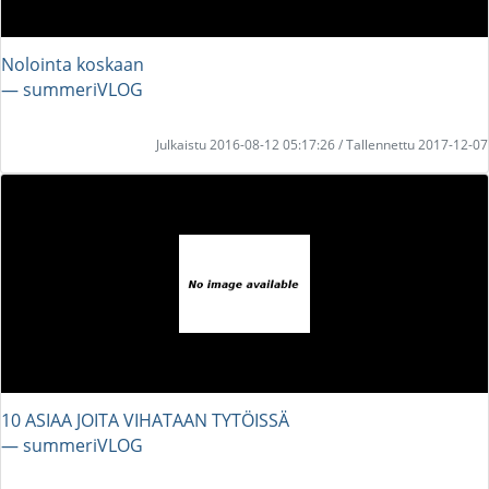
Nolointa koskaan
― summeriVLOG
Julkaistu 2016-08-12 05:17:26 / Tallennettu 2017-12-07
10 ASIAA JOITA VIHATAAN TYTÖISSÄ
― summeriVLOG