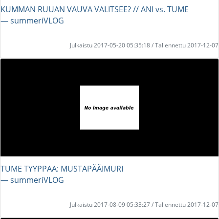
KUMMAN RUUAN VAUVA VALITSEE? // ANI vs. TUME
― summeriVLOG
Julkaistu 2017-05-20 05:35:18 / Tallennettu 2017-12-07
TUME TYYPPAA: MUSTAPÄÄIMURI
― summeriVLOG
Julkaistu 2017-08-09 05:33:27 / Tallennettu 2017-12-07