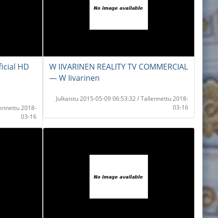
icial HD
W IIVARINEN REALITY TV COMMERCIAL
― W Iivarinen
Julkaistu 2015-05-09 06:53:32 / Tallennettu 2018-
03-16
lennettu 2018-
03-16