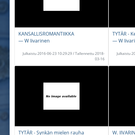
KANSALLISROMANTIIKKA
TYTÄR - K
― W Iivarinen
― W Iivar
Julkaistu 2016-06-23 10:29:29 / Tallennettu 2018-
Julkaistu 
03-16
TYTÄR - Synkän mielen rauha
W. IIVARI