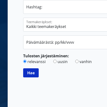
Hashtag:
Teemakeräykset:
Päivämäärästä: pp/kk/vvvv
Tulosten järjestäminen:
relevanssi
uusin
vanhin