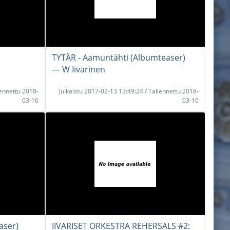
TYTÄR - Aamuntähti (Albumteaser)
― W Iivarinen
lennettu 2018-
Julkaistu 2017-02-13 13:49:24 / Tallennettu 2018-
03-16
03-16
aser)
IIVARISET ORKESTRA REHERSALS #2: