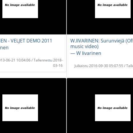
NEN - VELJET DEMO 2011
W.IIVARINEN: Surunviejä (Off
music video)
inen
― W Iivarinen
2013-06-21 10:04:06 / Tallennettu 2018-
03-16
Julkaistu 2016-09-30 05:07:55 / Tal