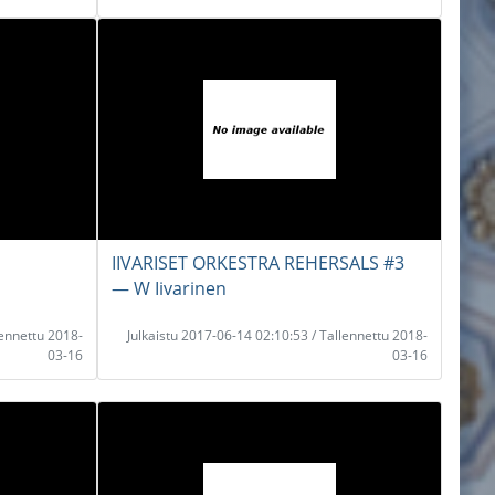
IIVARISET ORKESTRA REHERSALS #3
― W Iivarinen
lennettu 2018-
Julkaistu 2017-06-14 02:10:53 / Tallennettu 2018-
03-16
03-16