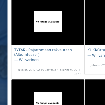
TYTÄR - Rajattomaan rakkauteen
KUKKOtta
(Albumteaser)
― W Iivar
― W Iivarinen
Julkaistu 
Julkaistu 2017-02-10 05:46:08 / Tallennettu 2018-
03-16