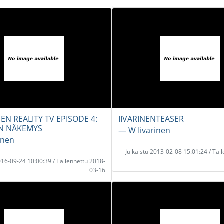
NEN REALITY TV EPISODE 4:
IIVARINENTEASER
N NÄKEMYS
― W Iivarinen
inen
Julkaistu 2013-02-08 15:01:24 / Tal
2016-09-24 10:00:39 / Tallennettu 2018-
03-16