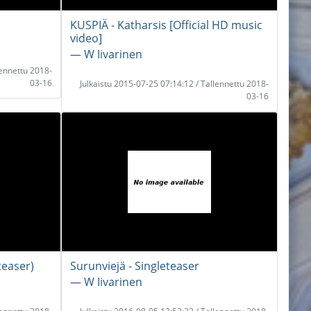
KUSPIÄ - Katharsis [Official HD music
video]
― W Iivarinen
lennettu 2018-
03-16
Julkaistu 2015-07-25 07:14:12 / Tallennettu 2018-
03-16
teaser)
Surunviejä - Singleteaser
― W Iivarinen