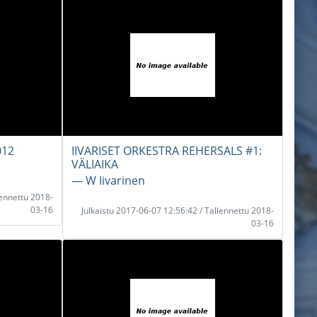
012
IIVARISET ORKESTRA REHERSALS #1:
VÄLIAIKA
― W Iivarinen
lennettu 2018-
03-16
Julkaistu 2017-06-07 12:56:42 / Tallennettu 2018-
03-16