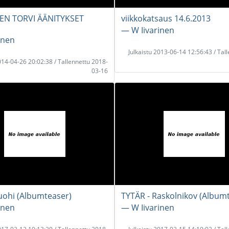
SEN TORVI ÄÄNITYKSET
viikkokatsaus 14.6.2013
― W Iivarinen
inen
Julkaistu 2013-06-14 12:56:43 / Tal
2014-04-26 20:02:38 / Tallennettu 2018-
03-16
uohi (Albumteaser)
TYTÄR - Raskolnikov (Album
inen
― W Iivarinen