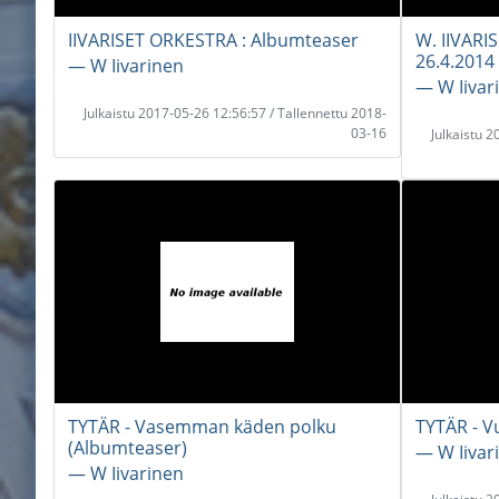
IIVARISET ORKESTRA : Albumteaser
W. IIVARI
26.4.2014
― W Iivarinen
― W Iivar
Julkaistu 2017-05-26 12:56:57 / Tallennettu 2018-
03-16
Julkaistu 
TYTÄR - Vasemman käden polku
TYTÄR - V
(Albumteaser)
― W Iivar
― W Iivarinen