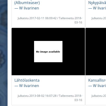
(Albumteaser)
Nykypäiva
― W Iivarinen
― W Iivar
Julkaistu 2017-02-11 06:09:42 / Tallennettu 2018-
Julkaistu 
03-16
Lähtölaskenta
Kansallis
― W Iivarinen
― W Iivar
Julkaistu 2013-08-02 16:07:28 / Tallennettu 2018-
Julkaistu 
03-16