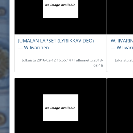
JUMALAN LAPSET (LYRIIKKAVIDEO)
W. IIVARI
― W Iivarinen
― W Iivar
Julkaistu 2016-02-12 16:55:14 / Tallennettu 2018-
Julkaistu 
03-16