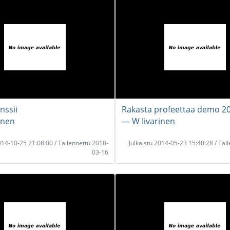
nssii
Rakasta profeettaa demo 2
inen
― W Iivarinen
2014-10-25 21:08:00 / Tallennettu 2018-
Julkaistu 2014-05-23 15:40:28 / Tal
03-16