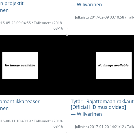
̈n projektit
― W Iivarinen
inen
Julkaistu 2017-02-09 03:10:58 / Tal
2015-05-23 09:04:55 / Tallennettu 2018-
03-16
romantiikka teaser
Tytär - Rajattomaan rakkau
[Official HD music video]
inen
― W Iivarinen
2016-06-11 10:40:19 / Tallennettu 2018-
03-16
Julkaistu 2017-01-20 14:21:12 / Tal