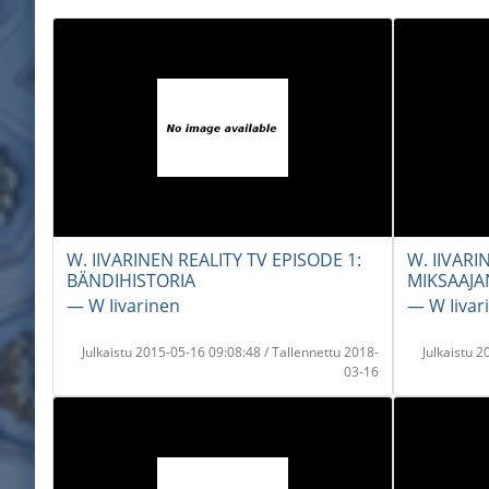
W. IIVARINEN REALITY TV EPISODE 1:
W. IIVARI
BÄNDIHISTORIA
MIKSAAJA
― W Iivarinen
― W Iivar
Julkaistu 2015-05-16 09:08:48 / Tallennettu 2018-
Julkaistu 
03-16