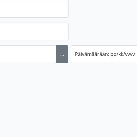
...
Päivämäärään: pp/kk/vvvv