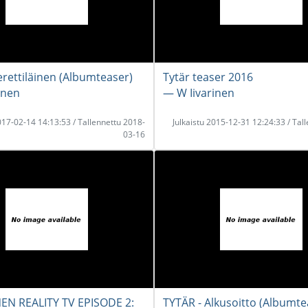
erettiläinen (Albumteaser)
Tytär teaser 2016
inen
― W Iivarinen
2017-02-14 14:13:53 / Tallennettu 2018-
Julkaistu 2015-12-31 12:24:33 / Tal
03-16
NEN REALITY TV EPISODE 2:
TYTÄR - Alkusoitto (Albumte