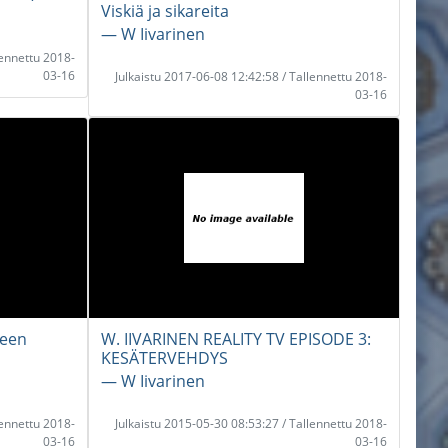
Viskiä ja sikareita
― W Iivarinen
lennettu 2018-
03-16
Julkaistu 2017-06-08 12:42:58 / Tallennettu 2018-
03-16
teen
W. IIVARINEN REALITY TV EPISODE 3:
KESÄTERVEHDYS
― W Iivarinen
lennettu 2018-
Julkaistu 2015-05-30 08:53:27 / Tallennettu 2018-
03-16
03-16