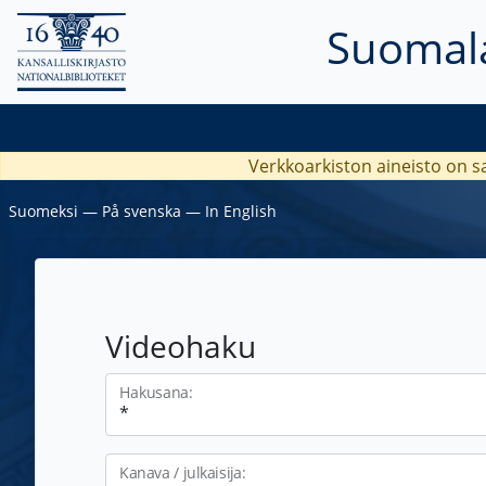
Suomala
Verkkoarkiston aineisto on s
Suomeksi
―
På svenska
―
In English
Videohaku
Hakusana:
Kanava / julkaisija: