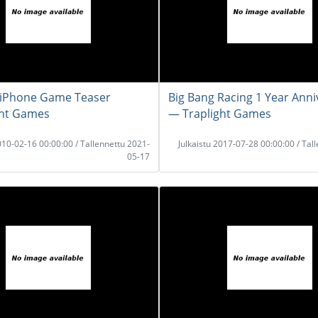
 iPhone Game Teaser
Big Bang Racing 1 Year Anni
ght Games
― Traplight Games
2010-02-16 00:00:00 / Tallennettu 2021-
Julkaistu 2017-07-28 00:00:00 / Tal
05-17