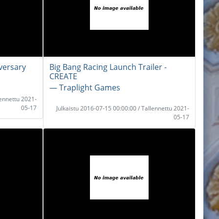
versary
Big Bang Racing Launch Trailer -
CREATE
― Traplight Games
lennettu 2021-
05-17
Julkaistu 2016-07-15 00:00:00 / Tallennettu 2021-
05-17