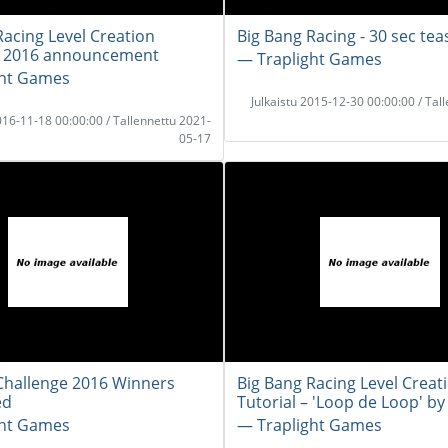
Racing Level Creation
Big Bang Racing - 30 sec tea
e 2016 announcement
― Traplight Games
ght Games
Julkaistu 2015-12-30 00:00:00 / Tal
2016-11-18 00:00:00 / Tallennettu 2021-
05-17
Challenge 2016 Winners
Big Bang Racing Level Creat
ed
Tutorial – 'Loop de Loop' by
ght Games
― Traplight Games