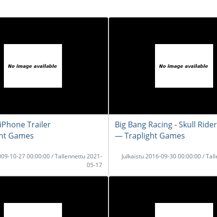
iPhone Trailer
Big Bang Racing - Skull Ride
ght Games
― Traplight Games
2009-10-27 00:00:00 / Tallennettu 2021-
Julkaistu 2016-09-30 00:00:00 / Tal
05-17