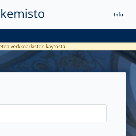
akemisto
Info
ietoa verkkoarkiston käytöstä.