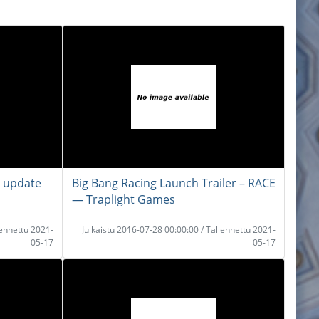
r update
Big Bang Racing Launch Trailer – RACE
― Traplight Games
lennettu 2021-
Julkaistu 2016-07-28 00:00:00 / Tallennettu 2021-
05-17
05-17