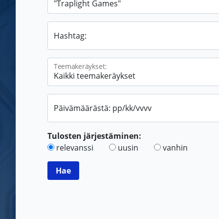
Hashtag:
Teemakeräykset:
Päivämäärästä: pp/kk/vvvv
Tulosten järjestäminen:
relevanssi
uusin
vanhin