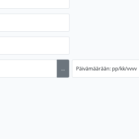
...
Päivämäärään: pp/kk/vvvv