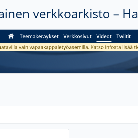
inen verkkoarkisto – H
Teemakeräykset
Verkkosivut
Videot
Twiitit
aatavilla vain vapaakappaletyöasemilla. Katso
infosta
lisää t