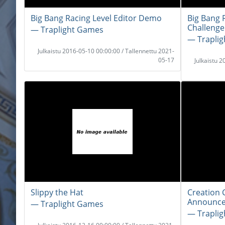
Big Bang Racing Level Editor Demo
Big Bang 
Challeng
― Traplight Games
― Trapli
Julkaistu 2016-05-10 00:00:00 / Tallennettu 2021-
05-17
Julkaistu 
Slippy the Hat
Creation 
Announc
― Traplight Games
― Trapli