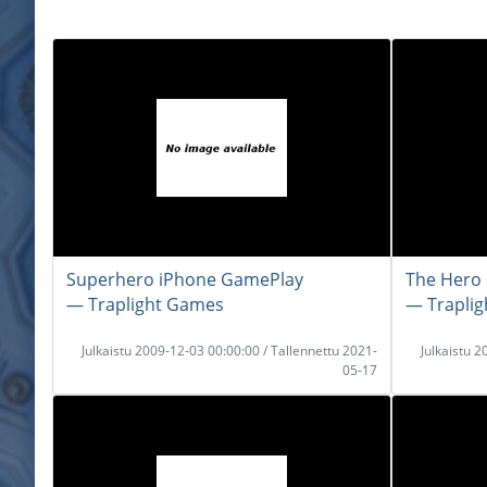
Superhero iPhone GamePlay
The Hero 
― Traplight Games
― Trapli
Julkaistu 2009-12-03 00:00:00 / Tallennettu 2021-
Julkaistu 
05-17