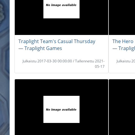
Traplight Team's Casual Thursday
The Hero
― Traplight Games
― Trapli
Julkaistu 2017-03-30 00:00:00 / Tallennettu 2021-
Julkaistu 
05-17