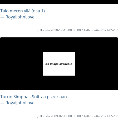
Talo meren yllä (osa 1)
― RoyalJohnLove
Julkaistu 2010-12-10 00:00:00 / Tallennettu 2021-05-17
Turun Simppa - Soittaa pizzeriaan
― RoyalJohnLove
Julkaistu 2009-02-19 00:00:00 / Tallennettu 2021-05-17