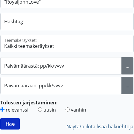
Hashtag:
Teemakeräykset:
Päivämäärästä: pp/kk/vvvv
...
Päivämäärään: pp/kk/vvvv
...
Tulosten järjestäminen:
relevanssi
uusin
vanhin
Näytä/piilota lisää hakuehtoja