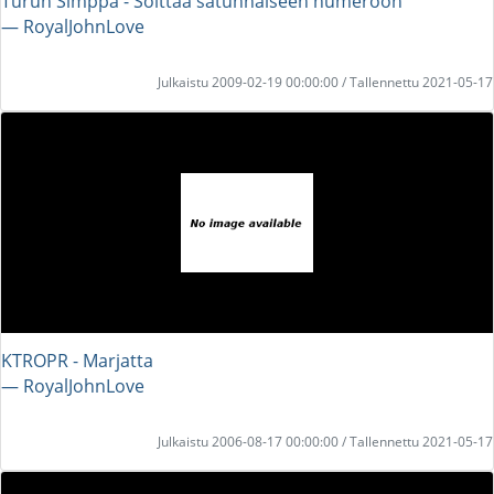
Turun Simppa - Soittaa satunnaiseen numeroon
― RoyalJohnLove
Julkaistu 2009-02-19 00:00:00 / Tallennettu 2021-05-17
KTROPR - Marjatta
― RoyalJohnLove
Julkaistu 2006-08-17 00:00:00 / Tallennettu 2021-05-17