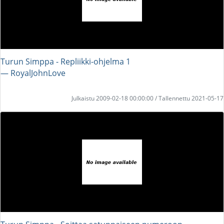
Turun Simppa - Repliikki-ohjelma 1
― RoyalJohnLove
Julkaistu 2009-02-18 00:00:00 / Tallennettu 2021-05-17