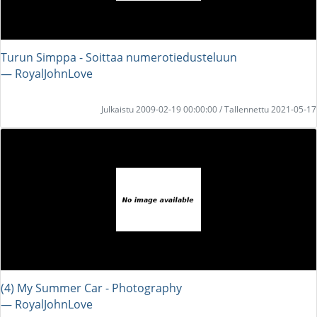
Turun Simppa - Soittaa numerotiedusteluun
― RoyalJohnLove
Julkaistu 2009-02-19 00:00:00 / Tallennettu 2021-05-17
(4) My Summer Car - Photography
― RoyalJohnLove