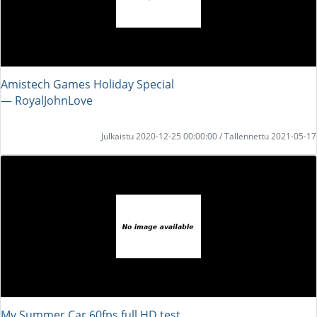
Amistech Games Holiday Special
― RoyalJohnLove
Julkaistu 2020-12-25 00:00:00 / Tallennettu 2021-05-17
My Summer Car 60fps full HD test