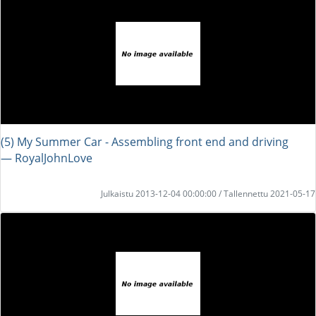
(5) My Summer Car - Assembling front end and driving
― RoyalJohnLove
Julkaistu 2013-12-04 00:00:00 / Tallennettu 2021-05-17