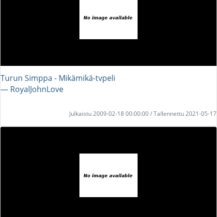
Turun Simppa - Mikämikä-tvpeli
― RoyalJohnLove
Julkaistu 2009-02-18 00:00:00 / Tallennettu 2021-05-17