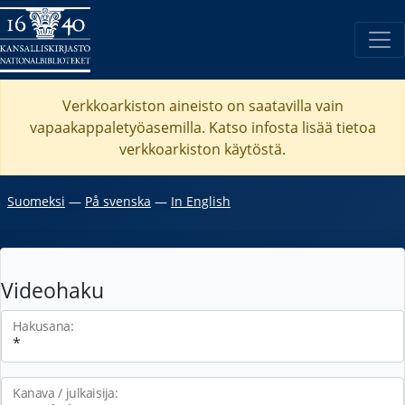
Verkkoarkiston aineisto on saatavilla vain
vapaakappaletyöasemilla. Katso
infosta
lisää tietoa
verkkoarkiston käytöstä.
Suomeksi
―
På svenska
―
In English
Videohaku
Hakusana:
Kanava / julkaisija: