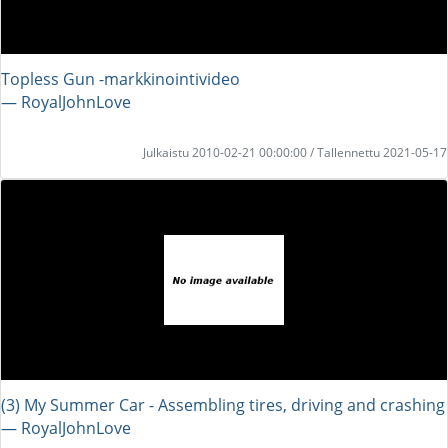
Topless Gun -markkinointivideo
― RoyalJohnLove
Julkaistu 2010-02-21 00:00:00 / Tallennettu 2021-05-17
(3) My Summer Car - Assembling tires, driving and crashing
― RoyalJohnLove