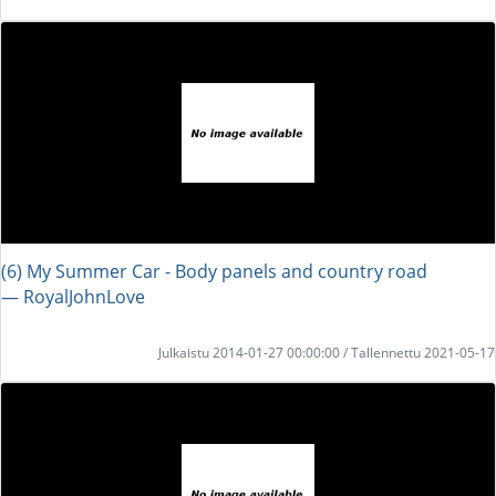
(6) My Summer Car - Body panels and country road
― RoyalJohnLove
Julkaistu 2014-01-27 00:00:00 / Tallennettu 2021-05-17