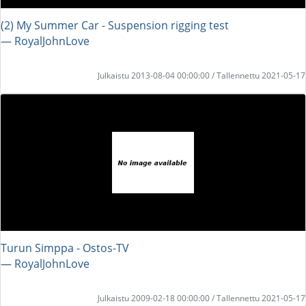
(2) My Summer Car - Suspension rigging test
― RoyalJohnLove
Julkaistu 2013-08-04 00:00:00 / Tallennettu 2021-05-17
Turun Simppa - Ostos-TV
― RoyalJohnLove
Julkaistu 2009-02-18 00:00:00 / Tallennettu 2021-05-17