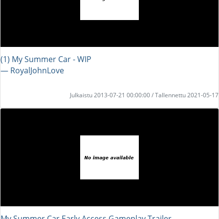
(1) My Summer Car - WIP
― RoyalJohnLove
Julkaistu 2013-07-21 00:00:00 / Tallennettu 2021-05-17
My Summer Car Early Access Gameplay Trailer