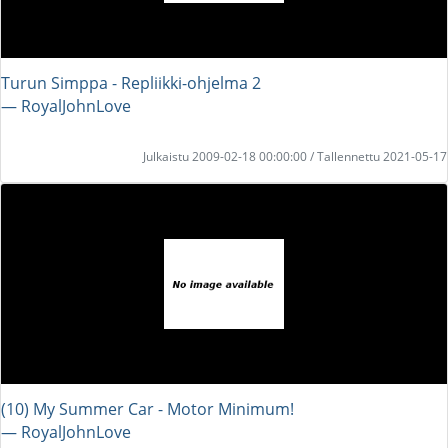
Turun Simppa - Repliikki-ohjelma 2
― RoyalJohnLove
Julkaistu 2009-02-18 00:00:00 / Tallennettu 2021-05-17
(10) My Summer Car - Motor Minimum!
― RoyalJohnLove