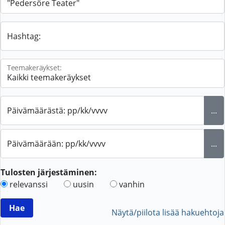
Hashtag:
Teemakeräykset:
Päivämäärästä: pp/kk/vvvv
...
Päivämäärään: pp/kk/vvvv
...
Tulosten järjestäminen:
relevanssi
uusin
vanhin
Näytä/piilota lisää hakuehtoja