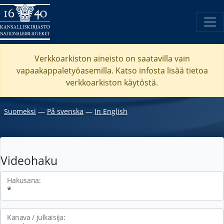
Verkkoarkiston aineisto on saatavilla vain
vapaakappaletyöasemilla. Katso
infosta
lisää tietoa
verkkoarkiston käytöstä.
Suomeksi
―
På svenska
―
In English
Videohaku
Hakusana:
Kanava / julkaisija: