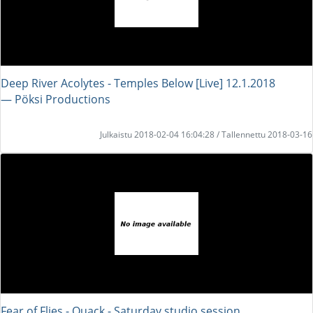
Deep River Acolytes - Temples Below [Live] 12.1.2018
― Pöksi Productions
Julkaistu 2018-02-04 16:04:28 / Tallennettu 2018-03-16
Fear of Flies - Quack - Saturday studio session