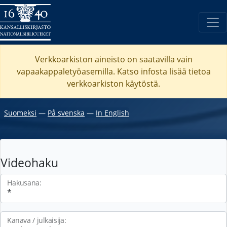
Verkkoarkiston aineisto on saatavilla vain
vapaakappaletyöasemilla. Katso
infosta
lisää tietoa
verkkoarkiston käytöstä.
Suomeksi
―
På svenska
―
In English
Videohaku
Hakusana:
Kanava / julkaisija: