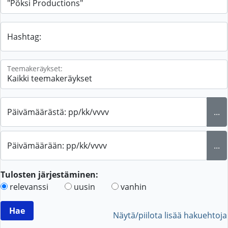
Hashtag:
Teemakeräykset:
Päivämäärästä: pp/kk/vvvv
...
Päivämäärään: pp/kk/vvvv
...
Tulosten järjestäminen:
relevanssi
uusin
vanhin
Näytä/piilota lisää hakuehtoja