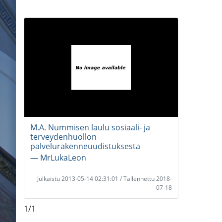
M.A. Nummisen laulu sosiaali- ja
terveydenhuollon
palvelurakenneuudistuksesta
― MrLukaLeon
Julkaistu 2013-05-14 02:31:01 / Tallennettu 2018-
07-18
1/1