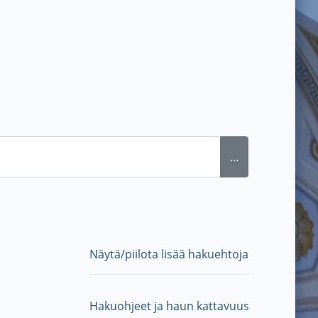
...
Näytä/piilota lisää hakuehtoja
Hakuohjeet ja haun kattavuus