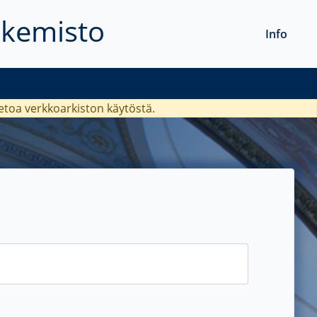
akemisto
Info
ietoa verkkoarkiston käytöstä.