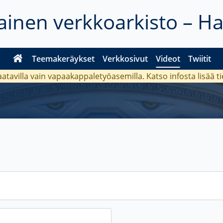
inen verkkoarkisto – H
Teemakeräykset
Verkkosivut
Videot
Twiitit
aatavilla vain vapaakappaletyöasemilla. Katso
infosta
lisää t