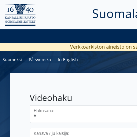
Suomala
Verkkoarkiston aineisto on s
Suomeksi
―
På svenska
―
In English
Videohaku
Hakusana:
Kanava / julkaisija: