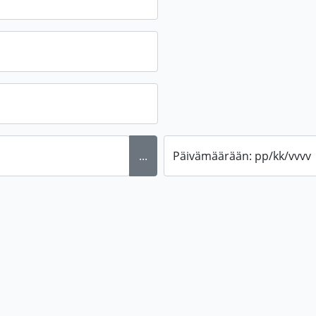
...
Päivämäärään: pp/kk/vvvv