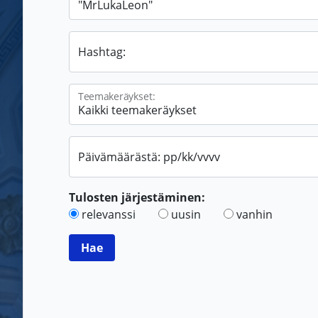
Hashtag:
Teemakeräykset:
Päivämäärästä: pp/kk/vvvv
Tulosten järjestäminen:
relevanssi
uusin
vanhin