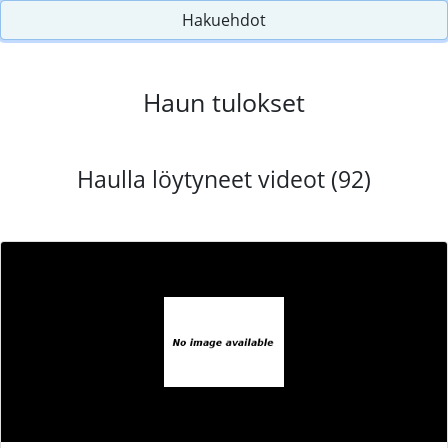
Hakuehdot
Haun tulokset
Haulla löytyneet videot (92)