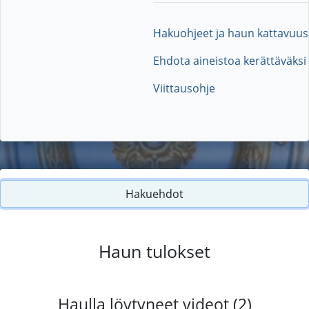
Hakuohjeet ja haun kattavuus
Ehdota aineistoa kerättäväksi
Viittausohje
Hakuehdot
Haun tulokset
Haulla löytyneet videot (2)