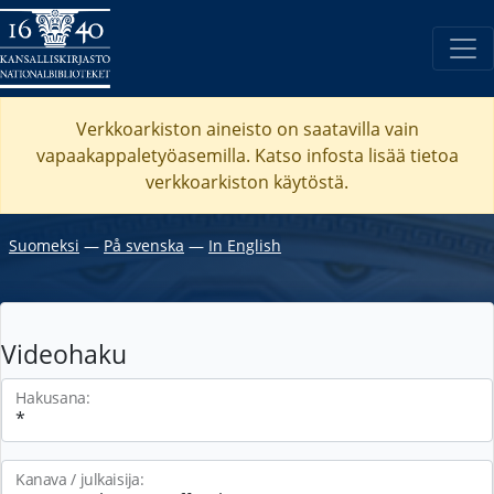
Verkkoarkiston aineisto on saatavilla vain
vapaakappaletyöasemilla. Katso
infosta
lisää tietoa
verkkoarkiston käytöstä.
Suomeksi
―
På svenska
―
In English
Videohaku
Hakusana:
Kanava / julkaisija: