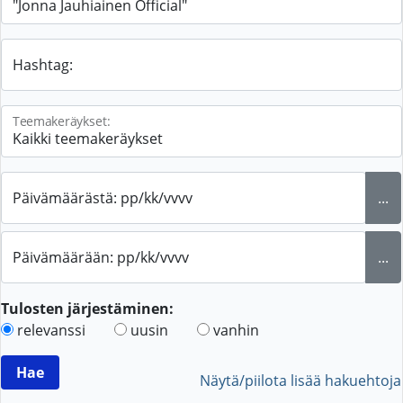
Hashtag:
Teemakeräykset:
Päivämäärästä: pp/kk/vvvv
...
Päivämäärään: pp/kk/vvvv
...
Tulosten järjestäminen:
relevanssi
uusin
vanhin
Näytä/piilota lisää hakuehtoja