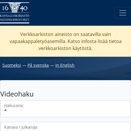
Verkkoarkiston aineisto on saatavilla vain
vapaakappaletyöasemilla. Katso
infosta
lisää tietoa
verkkoarkiston käytöstä.
Suomeksi
―
På svenska
―
In English
Videohaku
Hakusana:
Kanava / julkaisija: