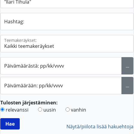
Hashtag:
Teemakeräykset:
Päivämäärästä: pp/kk/vvvv
...
Päivämäärään: pp/kk/vvvv
...
Tulosten järjestäminen:
relevanssi
uusin
vanhin
Näytä/piilota lisää hakuehtoja