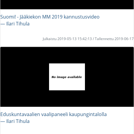
Suomi! - Jääkiekon MM 2019 kannustusvideo
― Ilari Tihula
Julkaistu 2019-05-13 15:42:13 / Tallennettu 2019-06-17
Eduskuntavaalien vaalipaneeli kaupungintalolla
― Ilari Tihula