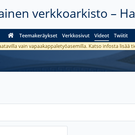
inen verkkoarkisto – H
Teemakeräykset
Verkkosivut
Videot
Twiitit
aatavilla vain vapaakappaletyöasemilla. Katso
infosta
lisää t