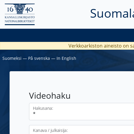
Suomala
Verkkoarkiston aineisto on s
Suomeksi
―
På svenska
―
In English
Videohaku
Hakusana:
Kanava / julkaisija: