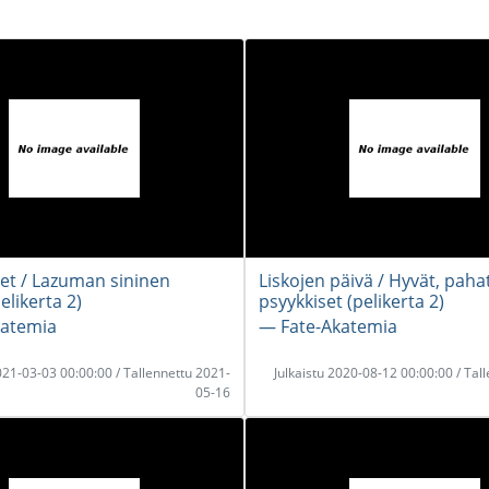
et / Lazuman sininen
Liskojen päivä / Hyvät, pahat
likerta 2)
psyykkiset (pelikerta 2)
katemia
― Fate-Akatemia
2021-03-03 00:00:00 / Tallennettu 2021-
Julkaistu 2020-08-12 00:00:00 / Tal
05-16