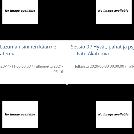
/ Lazuman sininen käärme
Sessio 0 / Hyvät, pahat ja ps
katemia
― Fate-Akatemia
2020-11-11 00:00:00 / Tallennettu 2021-
Julkaistu 2020-06-30 00:00:00 / Tal
05-16