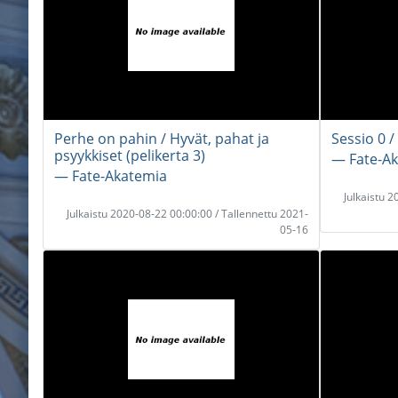
Perhe on pahin / Hyvät, pahat ja
Sessio 0 
psyykkiset (pelikerta 3)
― Fate-A
― Fate-Akatemia
Julkaistu 
Julkaistu 2020-08-22 00:00:00 / Tallennettu 2021-
05-16