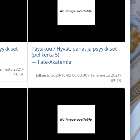
yykkiset
Täysikuu / Hyvät, pahat ja psyykkiset
(pelikerta 5)
― Fate-Akatemia
lennettu 2021-
05-16
Julkaistu 2020-10-02 00:00:00 / Tallennettu 2021-
05-16