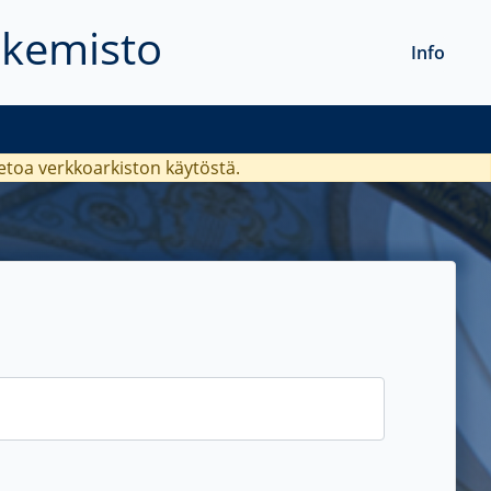
akemisto
Info
ietoa verkkoarkiston käytöstä.