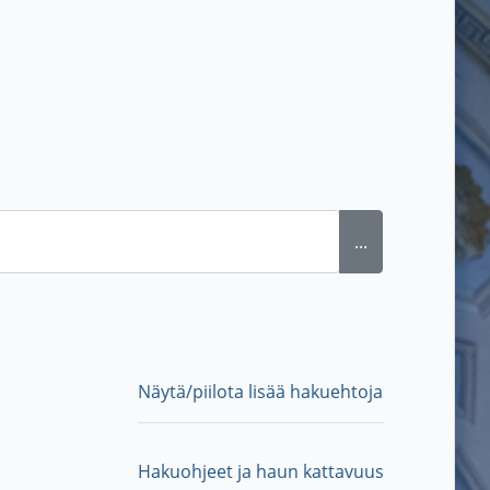
...
Näytä/piilota lisää hakuehtoja
Hakuohjeet ja haun kattavuus