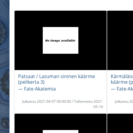
Patsaat / Lazuman sininen käärme
Kärmäläis
(pelikerta 3)
käärme (pe
― Fate-Akatemia
― Fate-A
Julkaistu 2021-04-07 00:00:00 / Tallennettu 2021-
Julkaistu 
05-16