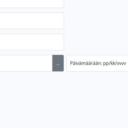
...
Päivämäärään: pp/kk/vvvv