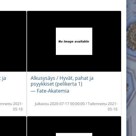
 ja
Alkusysäys / Hyvät, pahat ja
psyykkiset (pelikerta 1)
― Fate-Akatemia
lennettu 2021-
Julkaistu 2020-07-17 00:00:00 / Tallennettu 2021-
05-16
05-16