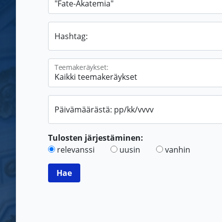
Hashtag:
Teemakeräykset:
Päivämäärästä: pp/kk/vvvv
Tulosten järjestäminen:
relevanssi
uusin
vanhin