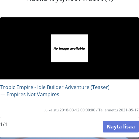
Tropic Empire - Idle Builder Adventure (Teaser)
― Empires Not Vampires
Julkaistu 2018-03-12 00:00:00 / Tallennettu 2021-05-17
1/1
Näytä lisää