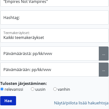
Hashtag:
Teemakeräykset:
Päivämäärästä: pp/kk/vvvv
...
Päivämäärään: pp/kk/vvvv
...
Tulosten järjestäminen:
relevanssi
uusin
vanhin
Näytä/piilota lisää hakuehtoja