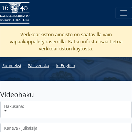
Verkkoarkiston aineisto on saatavilla vain
vapaakappaletyöasemilla. Katso
infosta
lisää tietoa
verkkoarkiston käytöstä.
Suomeksi
―
På svenska
―
In English
Videohaku
Hakusana:
Kanava / julkaisija: