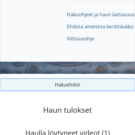
Hakuohjeet ja haun kattavuus
Ehdota aineistoa kerättäväksi
Viittausohje
Hakuehdot
Haun tulokset
Haulla löytyneet videot (1)