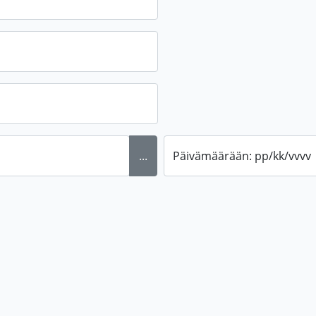
...
Päivämäärään: pp/kk/vvvv