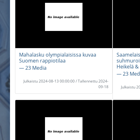
Mahalasku olympialaisissa kuvaa
Saamelais
Suomen rappiotilaa
suhmuroim
Heikelä &
― 23 Media
― 23 Med
Julkaistu 2024-08-13 00:00:00 / Tallennettu 2024-
09-18
Julkaistu 