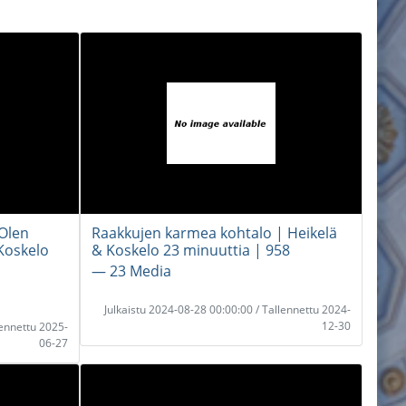
 Olen
Raakkujen karmea kohtalo | Heikelä
 Koskelo
& Koskelo 23 minuuttia | 958
― 23 Media
Julkaistu 2024-08-28 00:00:00 / Tallennettu 2024-
12-30
lennettu 2025-
06-27