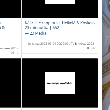
t
Käärijä = rappiota | Heikelä & Koskelo
ä &
23 minuuttia | 652
― 23 Media
Julkaistu 2023-05-04 00:00:00 / Tallennettu 2023-
05-26
lennettu 2023-
06-19