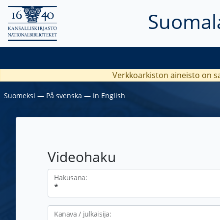
Suomala
Verkkoarkiston aineisto on s
Suomeksi
―
På svenska
―
In English
Videohaku
Hakusana:
Kanava / julkaisija: