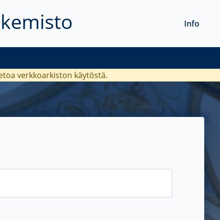
akemisto
Info
ietoa verkkoarkiston käytöstä.