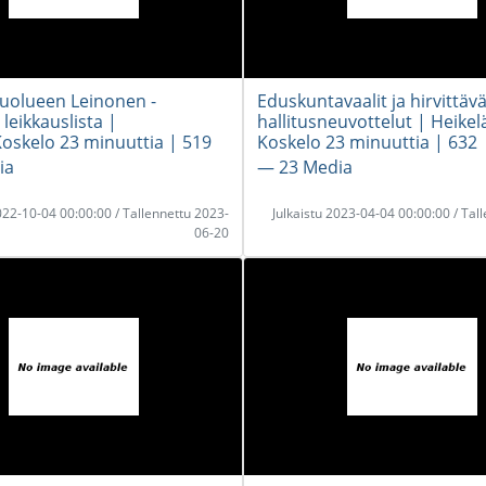
puolueen Leinonen -
Eduskuntavaalit ja hirvittävä
 leikkauslista |
hallitusneuvottelut | Heikel
oskelo 23 minuuttia | 519
Koskelo 23 minuuttia | 632
ia
― 23 Media
2022-10-04 00:00:00 / Tallennettu 2023-
Julkaistu 2023-04-04 00:00:00 / Tal
06-20