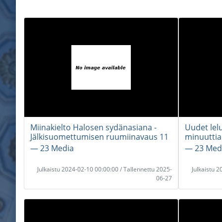
Miinakielto Halosen sydänasiana -
Uudet lel
Jälkisuomettumisen ruumiinavaus 11
minuuttia
― 23 Media
― 23 Med
Julkaistu 2024-02-10 00:00:00 / Tallennettu 2025-
Julkaistu 
06-27