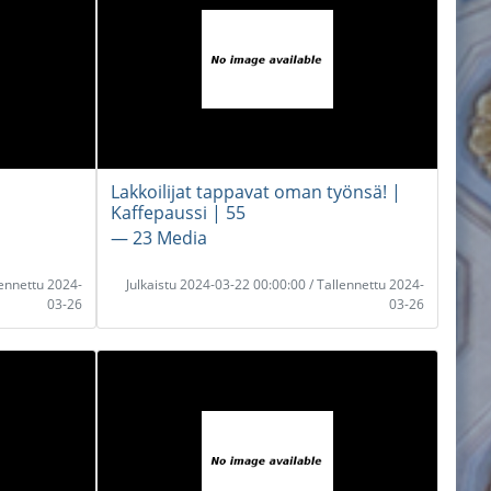
Lakkoilijat tappavat oman työnsä! |
Kaffepaussi | 55
― 23 Media
lennettu 2024-
Julkaistu 2024-03-22 00:00:00 / Tallennettu 2024-
03-26
03-26