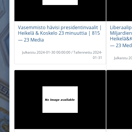
Vasemmisto hävisi presidentinvaalit |
Liberaali
Heikelä & Koskelo 23 minuuttia | 815
Miljardien
Heikelä&K
― 23 Media
― 23 Med
Julkaistu 2024-01-30 00:00:00 / Tallennettu 2024-
01-31
Julkaistu 