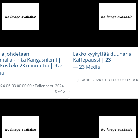
ia johdetaan
Lakko kyykyttää duunaria |
alla - Inka Kangasniemi |
Kaffepaussi | 23
 Koskelo 23 minuuttia | 922
― 23 Media
ia
Julkaistu 2024-01-31 00:00:00 / Tal
2024-06-03 00:00:00 / Tallennettu 2024-
07-15