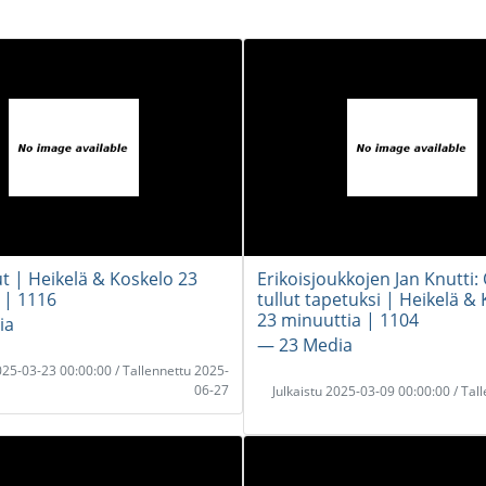
ut | Heikelä & Koskelo 23
Erikoisjoukkojen Jan Knutti:
 | 1116
tullut tapetuksi | Heikelä &
23 minuuttia | 1104
ia
― 23 Media
2025-03-23 00:00:00 / Tallennettu 2025-
06-27
Julkaistu 2025-03-09 00:00:00 / Tal