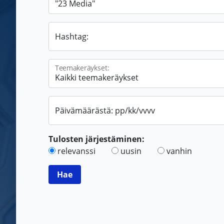
Hashtag:
Teemakeräykset:
Päivämäärästä: pp/kk/vvvv
Tulosten järjestäminen:
relevanssi
uusin
vanhin