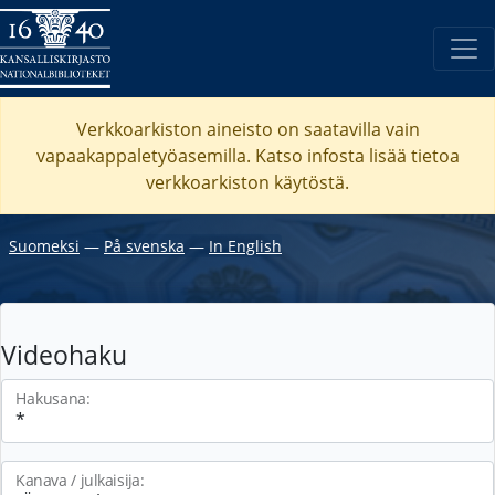
Verkkoarkiston aineisto on saatavilla vain
vapaakappaletyöasemilla. Katso
infosta
lisää tietoa
verkkoarkiston käytöstä.
Suomeksi
―
På svenska
―
In English
Videohaku
Hakusana:
Kanava / julkaisija: