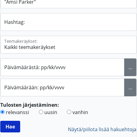
Hashtag:
Teemakeräykset:
Päivämäärästä: pp/kk/vvvv
...
Päivämäärään: pp/kk/vvvv
...
Tulosten järjestäminen:
relevanssi
uusin
vanhin
Näytä/piilota lisää hakuehtoja