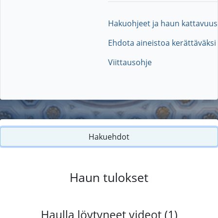
Hakuohjeet ja haun kattavuus
Ehdota aineistoa kerättäväksi
Viittausohje
Hakuehdot
Haun tulokset
Haulla löytyneet videot (1)