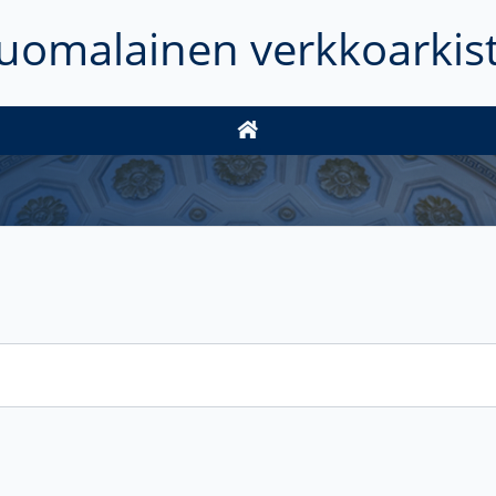
uomalainen verkkoarkis