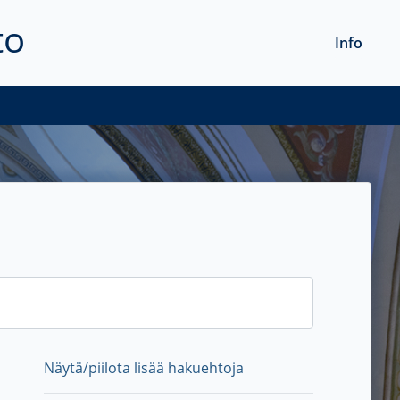
to
Info
Näytä/piilota lisää hakuehtoja