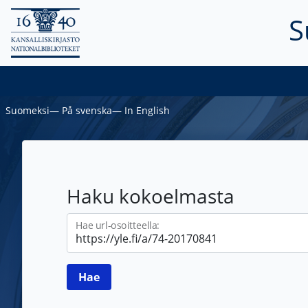
S
Suomeksi
―
På svenska
―
In English
Haku kokoelmasta
Hae url-osoitteella: