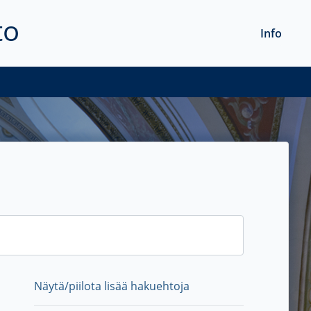
to
Info
Näytä/piilota lisää hakuehtoja