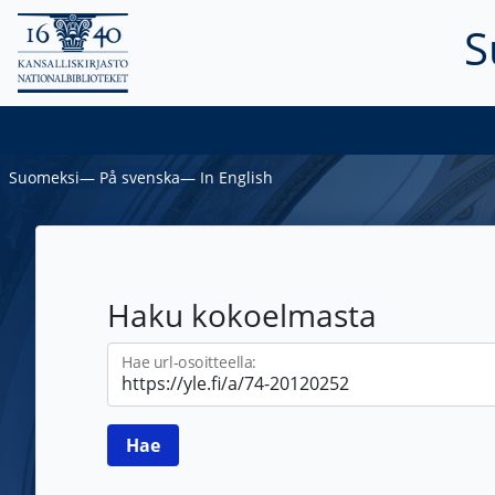
S
Suomeksi
―
På svenska
―
In English
Haku kokoelmasta
Hae url-osoitteella: