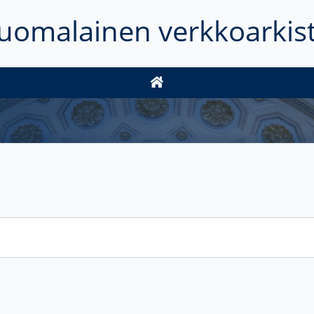
uomalainen verkkoarkis