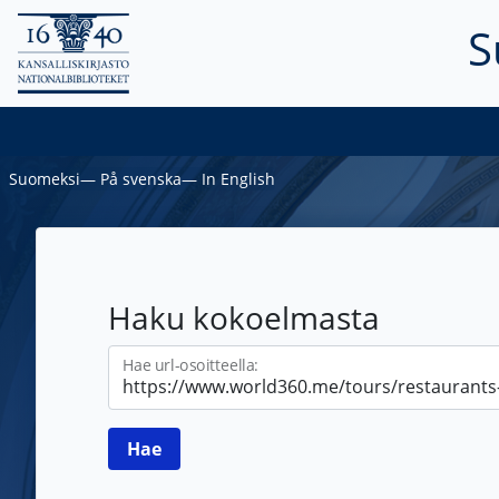
S
Suomeksi
―
På svenska
―
In English
Haku kokoelmasta
Hae url-osoitteella: