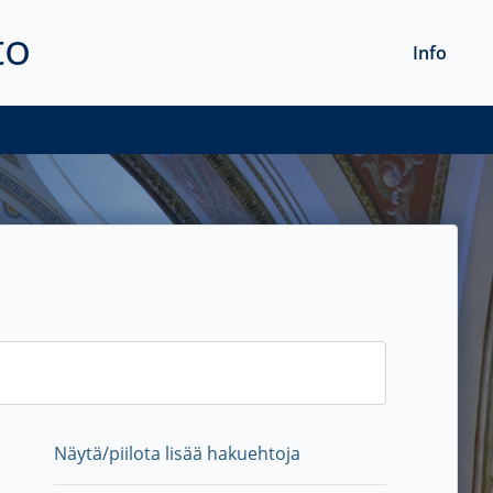
to
Info
Näytä/piilota lisää hakuehtoja