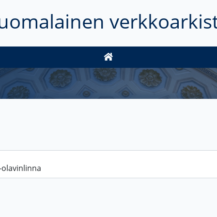
uomalainen verkkoarkis