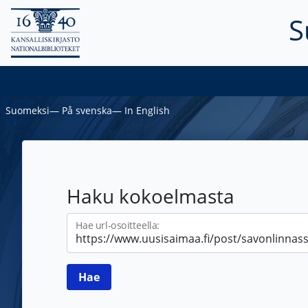
S
Suomeksi
―
På svenska
―
In English
Haku kokoelmasta
Hae url-osoitteella: