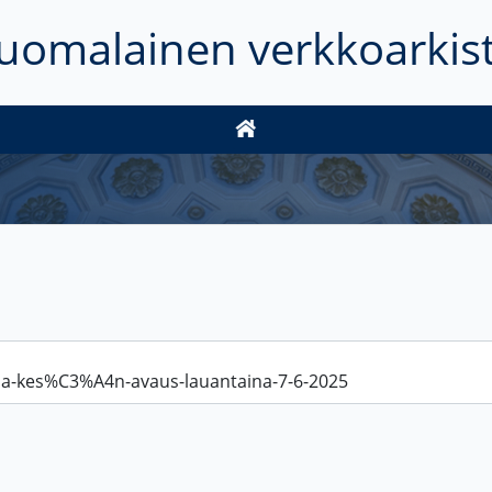
uomalainen verkkoarkis