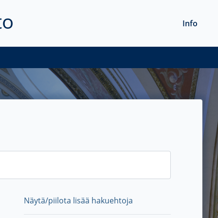
to
Info
Näytä/piilota lisää hakuehtoja