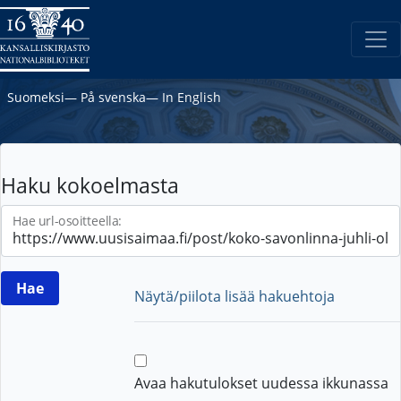
Suomeksi
―
På svenska
―
In English
Haku kokoelmasta
Hae url-osoitteella:
Näytä/piilota lisää hakuehtoja
Avaa hakutulokset uudessa ikkunassa