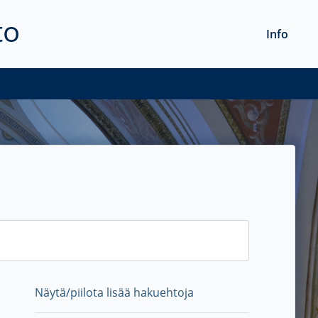
to
Info
Näytä/piilota lisää hakuehtoja