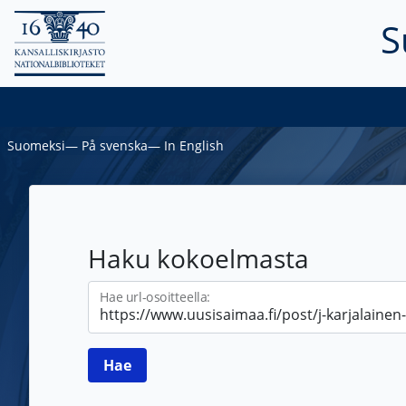
S
Suomeksi
―
På svenska
―
In English
Haku kokoelmasta
Hae url-osoitteella: