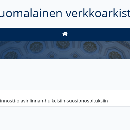
uomalainen verkkoarkis