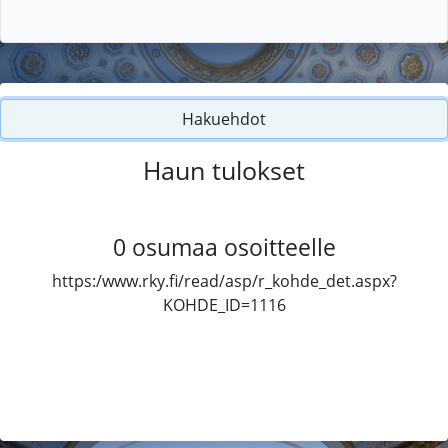
Hakuehdot
Haun tulokset
0
osumaa osoitteelle
https:/www.rky.fi/read/asp/r_kohde_det.aspx?
KOHDE_ID=1116