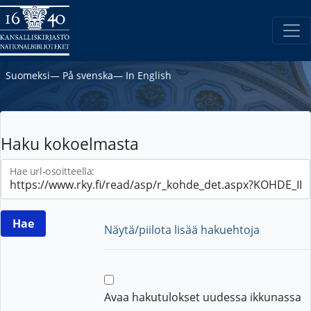
Suomeksi
―
På svenska
―
In English
Haku kokoelmasta
Hae url-osoitteella:
Näytä/piilota lisää hakuehtoja
Avaa hakutulokset uudessa ikkunassa