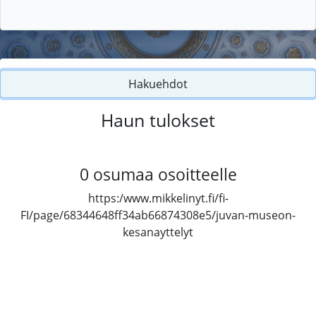
Hakuehdot
Haun tulokset
0
osumaa osoitteelle
https:/www.mikkelinyt.fi/fi-
FI/page/68344648ff34ab66874308e5/juvan-museon-
kesanayttelyt