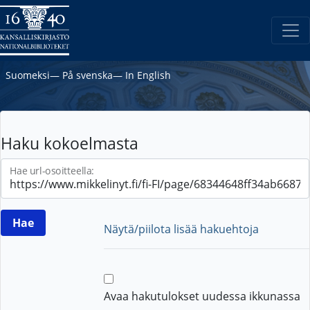
Suomeksi
―
På svenska
―
In English
Haku kokoelmasta
Hae url-osoitteella:
Näytä/piilota lisää hakuehtoja
Avaa hakutulokset uudessa ikkunassa