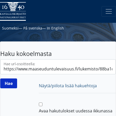
Suomeksi
―
På svenska
―
In English
Haku kokoelmasta
Hae url-osoitteella:
Näytä/piilota lisää hakuehtoja
Avaa hakutulokset uudessa ikkunassa