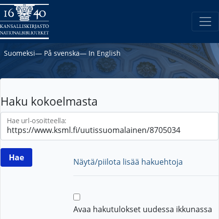
Suomeksi
―
På svenska
―
In English
Haku kokoelmasta
Hae url-osoitteella:
Näytä/piilota lisää hakuehtoja
Avaa hakutulokset uudessa ikkunassa