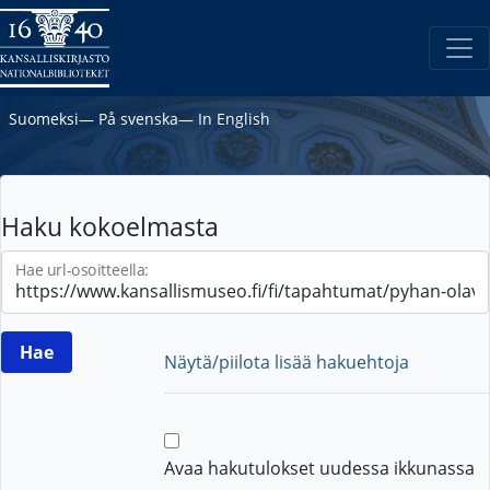
Suomeksi
―
På svenska
―
In English
Haku kokoelmasta
Hae url-osoitteella:
Näytä/piilota lisää hakuehtoja
Avaa hakutulokset uudessa ikkunassa