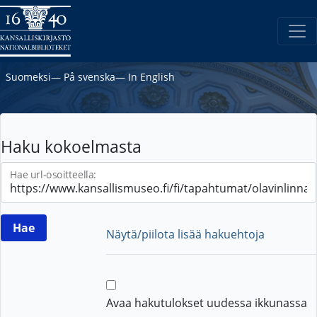
Suomeksi
―
På svenska
―
In English
Haku kokoelmasta
Hae url-osoitteella:
Näytä/piilota lisää hakuehtoja
Avaa hakutulokset uudessa ikkunassa