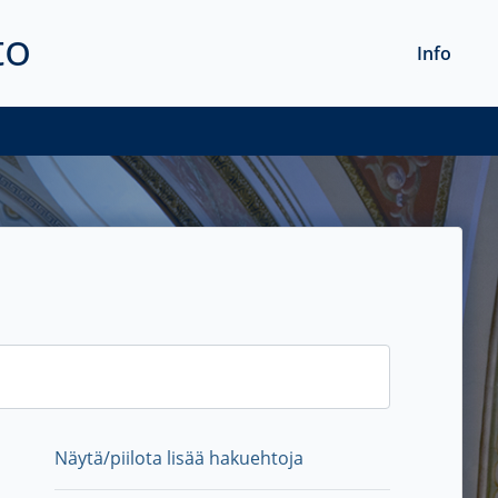
to
Info
Näytä/piilota lisää hakuehtoja