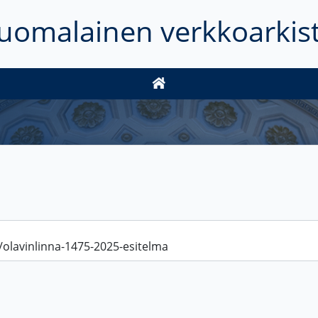
uomalainen verkkoarkis