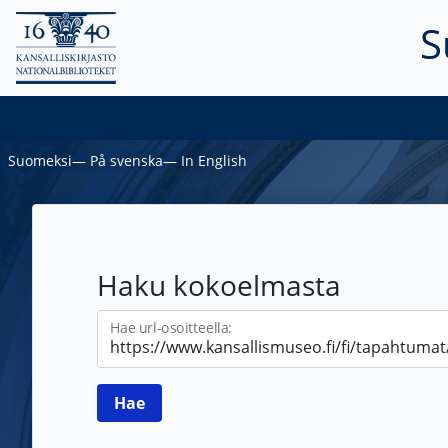
S
Suomeksi
―
På svenska
―
In English
Haku kokoelmasta
Hae url-osoitteella: