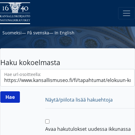
Suomeksi
―
På svenska
―
In English
Haku kokoelmasta
Hae url-osoitteella:
Näytä/piilota lisää hakuehtoja
Avaa hakutulokset uudessa ikkunassa