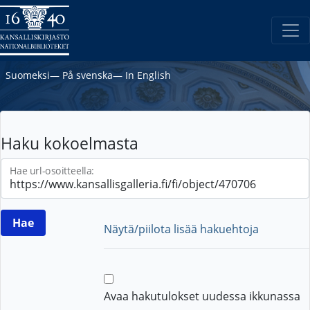
Suomeksi
―
På svenska
―
In English
Haku kokoelmasta
Hae url-osoitteella:
Näytä/piilota lisää hakuehtoja
Avaa hakutulokset uudessa ikkunassa