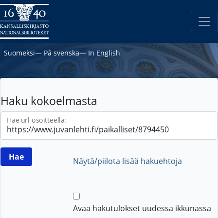
Suomeksi
―
På svenska
―
In English
Haku kokoelmasta
Hae url-osoitteella:
Näytä/piilota lisää hakuehtoja
Avaa hakutulokset uudessa ikkunassa