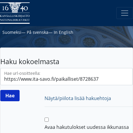
Suomeksi
―
På svenska
―
In English
Haku kokoelmasta
Hae url-osoitteella:
Näytä/piilota lisää hakuehtoja
Avaa hakutulokset uudessa ikkunassa