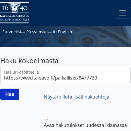
Suomeksi
―
På svenska
―
In English
Haku kokoelmasta
Hae url-osoitteella:
Näytä/piilota lisää hakuehtoja
Avaa hakutulokset uudessa ikkunassa