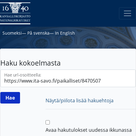
Suomeksi
―
På svenska
―
In English
Haku kokoelmasta
Hae url-osoitteella:
Näytä/piilota lisää hakuehtoja
Avaa hakutulokset uudessa ikkunassa