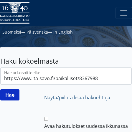
Suomeksi
―
På svenska
―
In English
Haku kokoelmasta
Hae url-osoitteella:
Näytä/piilota lisää hakuehtoja
Avaa hakutulokset uudessa ikkunassa