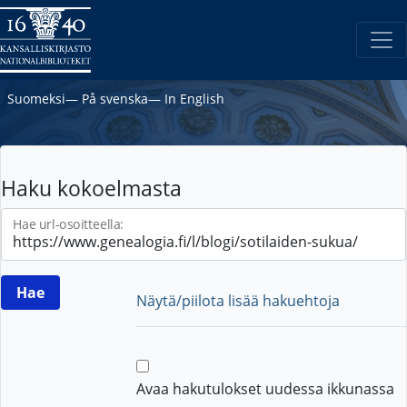
Suomeksi
―
På svenska
―
In English
Haku kokoelmasta
Hae url-osoitteella:
Näytä/piilota lisää hakuehtoja
Avaa hakutulokset uudessa ikkunassa