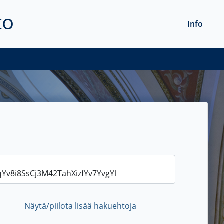
to
Info
Näytä/piilota lisää hakuehtoja