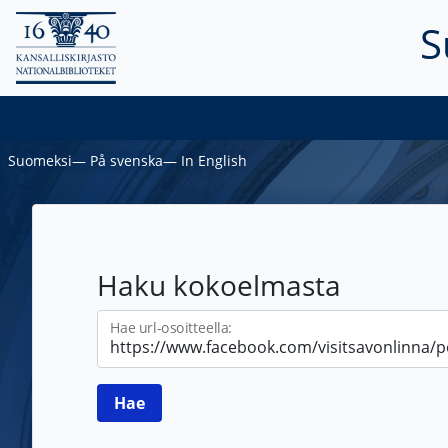
S
Suomeksi
―
På svenska
―
In English
Haku kokoelmasta
Hae url-osoitteella: