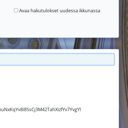
Avaa hakutulokset uudessa ikkunassa
uNxKqYv8i8SsCj3M42TahXizfYv7YvgYl