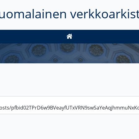
uomalainen verkkoarkis