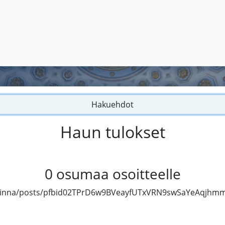
Hakuehdot
Haun tulokset
0
osumaa osoitteelle
onlinna/posts/pfbid02TPrD6w9BVeayfUTxVRN9swSaYeAqjhmm