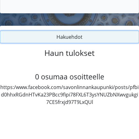
Hakuehdot
Haun tulokset
0
osumaa osoitteelle
https:/www.facebook.com/savonlinnankaupunki/posts/pfbi
d0hhxRGdnHTvKa23PBcc9fipi78FXL6T3ysYNUZbNXwvgukgi
7CE5frxjd97T9LxQUl