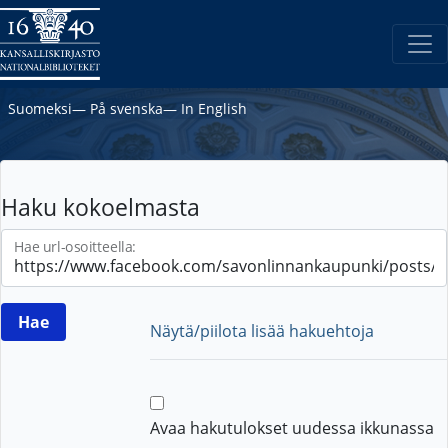
Suomeksi
―
På svenska
―
In English
Haku kokoelmasta
Hae url-osoitteella:
Näytä/piilota lisää hakuehtoja
Avaa hakutulokset uudessa ikkunassa