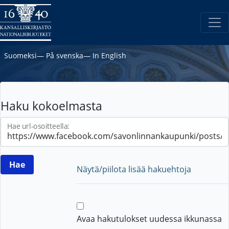
Suomeksi
―
På svenska
―
In English
Haku kokoelmasta
Hae url-osoitteella:
Näytä/piilota lisää hakuehtoja
Avaa hakutulokset uudessa ikkunassa