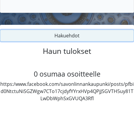
Hakuehdot
Haun tulokset
0
osumaa osoitteelle
https:/www.facebook.com/savonlinnankaupunki/posts/pfbi
d0NtctuNiSGZWgw7CTo17cjdyfYYrxHVp4QPjJSGVTH5uy81T
LwDbWphSxGVUQA3Rfl